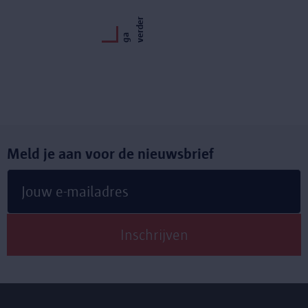
r
g
a
v
e
r
d
e
Meld je aan voor de nieuwsbrief