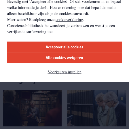
Erfgoedbibliotheek, haar werking en haar rijke collectie.
Bevestig met 'Accepteer alle cookies'. Of stel voorkeuren in en bepaal
welke informatie je deelt. Hou er rekening mee dat bepaalde media
alleen beschikbaar zijn als je de cookies aanvaardt.
ga verder
Meer weten? Raadpleeg onze
cookieverklaring
.
Consciencebibliotheek.be waardeert je vertrouwen en wenst je een
verrijkende surfervaring toe.
Accepteer alle cookies
Alle cookies weigeren
Voorkeuren instellen
Voor groepen