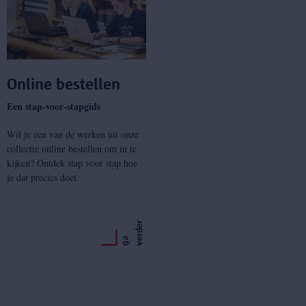
Online bestellen
Een stap-voor-stapgids
Wil je een van de werken uit onze
collectie online bestellen om in te
kijken? Ontdek stap voor stap hoe
je dat precies doet.
r
g
a
v
e
r
d
e