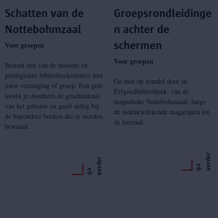
Schatten van de
Groepsrondleidinge
Nottebohmzaal
n achter de
schermen
Voor groepen
Voor groepen
Bezoek een van de mooiste en
prestigieuze bibliotheekruimtes met
Ga mee op wandel door de
jouw vereniging of groep. Een gids
Erfgoedbibliotheek: van de
loodst je doorheen de geschiedenis
magnifieke Nottebohmzaal, langs
van het gebouw en geeft uitleg bij
de indrukwekkende magazijnen tot
de bijzondere boeken die er worden
de leeszaal.
bewaard.
r
r
g
a
v
e
r
d
e
g
a
v
e
r
d
e