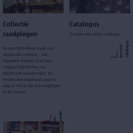
Collectie
Catalogus
raadplegen
Ga naar onze online catalogus
s
g
a
n
a
a
r
c
a
t
a
l
o
g
u
In onze bibliotheek wacht een
uitgebreide collectie – van
bijzondere boeken, over lang
vergeten tijdschriften, tot
uitgebreide naslagwerken. Ze
worden niet uitgeleend, maar je
mag ze wel in alle rust raadplegen
in de leeszaal.
r
g
a
v
e
r
d
e