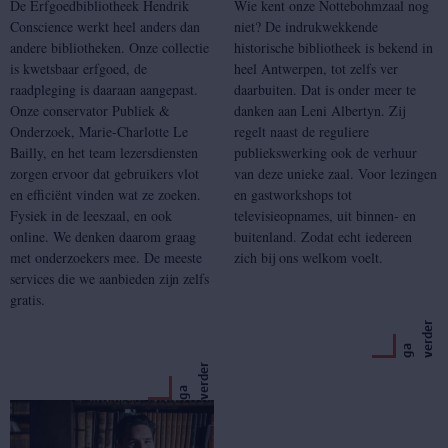
De Erfgoedbibliotheek Hendrik
Wie kent onze Nottebohmzaal nog
Conscience werkt heel anders dan
niet? De indrukwekkende
andere bibliotheken. Onze collectie
historische bibliotheek is bekend in
is kwetsbaar erfgoed, de
heel Antwerpen, tot zelfs ver
raadpleging is daaraan aangepast.
daarbuiten. Dat is onder meer te
Onze conservator Publiek &
danken aan Leni Albertyn. Zij
Onderzoek, Marie-Charlotte Le
regelt naast de reguliere
Bailly, en het team lezersdiensten
publiekswerking ook de verhuur
zorgen ervoor dat gebruikers vlot
van deze unieke zaal. Voor lezingen
en efficiënt vinden wat ze zoeken.
en gastworkshops tot
Fysiek in de leeszaal, en ook
televisieopnames, uit binnen- en
online. We denken daarom graag
buitenland. Zodat echt iedereen
met onderzoekers mee. De meeste
zich bij ons welkom voelt.
services die we aanbieden zijn zelfs
gratis.
r
g
a
v
e
r
d
e
r
g
a
v
e
r
d
e