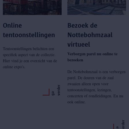
Online
Bezoek de
tentoonstellingen
Nottebohmzaal
virtueel
Tentoonstellingen belichten een
Verborgen parel nu online te
specifiek aspect van de collectie.
bezoeken
Hier vind je een overzicht van de
online expo's.
De Nottebohmzaal is een verborgen
parel. De deuren van de zaal
zwaaien alleen open voor
r
tentoonstellingen, lezingen,
g
a
v
e
r
d
e
concerten of rondleidingen. En nu
ook online.
r
g
a
v
e
r
d
e