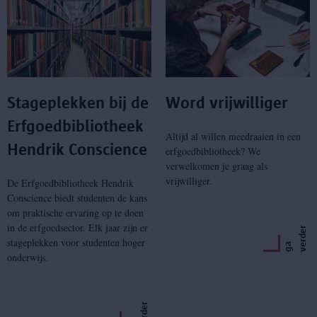
Stageplekken bij de
Word vrijwilliger
Erfgoedbibliotheek
Altijd al willen meedraaien in een
Hendrik Conscience
erfgoedbibliotheek? We
verwelkomen je graag als
vrijwilliger.
De Erfgoedbibliotheek Hendrik
Conscience biedt studenten de kans
om praktische ervaring op te doen
in de erfgoedsector. Elk jaar zijn er
r
stageplekken voor studenten hoger
g
a
v
e
r
d
e
onderwijs.
r