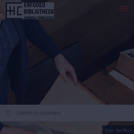
Overslaan
en
naar
de
inhoud
gaan
Foto: Ans Brys