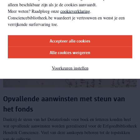
Gerelateerd
alleen beschikbaar zijn als je de cookies aanvaardt.
Meer weten? Raadpleeg onze
cookieverklaring
.
Consciencebibliotheek.be waardeert je vertrouwen en wenst je een
verrijkende surfervaring toe.
Accepteer alle cookies
Alle cookies weigeren
Voorkeuren instellen
Opvallende aanwinsten met steun van
het fonds
Dankzij de steun van het Dotatiefonds voor boek en letteren konden heel
wat opvallende aanwinsten worden gerealiseerd voor de Erfgoedbibliotheek
Hendrik Conscience. Veel van deze aankopen behoren tot de topstukken
van de collectie.