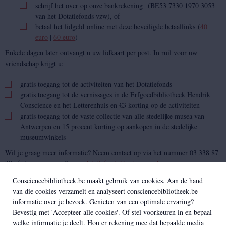
schrijf het over op onze bankrekening (BE53 7330 1970 3053
van het Dotatiefonds vzw), of
betaal het lidgeld online met deze beveiligde betaallinks (
40
euro
|
60 euro
)
Enkele dagen later ontvangt u uw lidkaart per post. In ruil voor uw
vriendschap krijgt u:
gratis toegang tot de activiteiten van het Dotatiefonds
gratis toegang tot de vernissages in de Erfgoedbibliotheek Hendrik
Conscience en het Letterenhuis en €3 korting op de activiteiten
gratis toegang tot de vaste collectie van alle stedelijke musea van
Antwerpen en 15 procent korting op aankopen in de stedelijke
museumwinkels
Wil je graag meer informatie? Neem contact op via het nummer 03 338 87
30 of stuur een e-mail naar
dotatiefonds@antwerpen.be
.
Consciencebibliotheek.be maakt gebruik van cookies. Aan de hand
van die cookies verzamelt en analyseert consciencebibliotheek.be
informatie over je bezoek. Genieten van een optimale ervaring?
Bevestig met 'Accepteer alle cookies'. Of stel voorkeuren in en bepaal
welke informatie je deelt. Hou er rekening mee dat bepaalde media