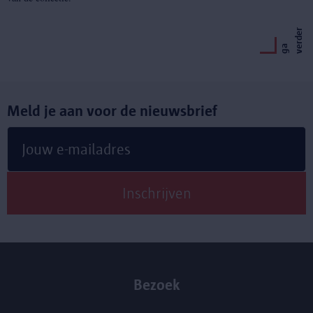
r
g
a
v
e
r
d
e
Meld je aan voor de nieuwsbrief
Bezoek