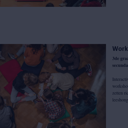
Work
3de graa
secunda
Interacti
workshop
zetten ri
leeshonge