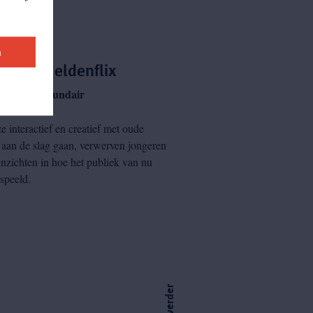
n
shop: Heldenflix
6de jaar secundair
e interactief en creatief met oude
 aan de slag gaan, verwerven jongeren
inzichten in hoe het publiek van nu
speeld.
ga verder