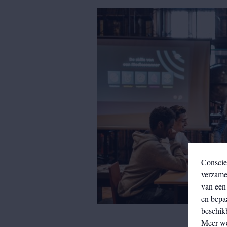
Conscie
verzamel
van een 
en bepa
beschikb
Meer w