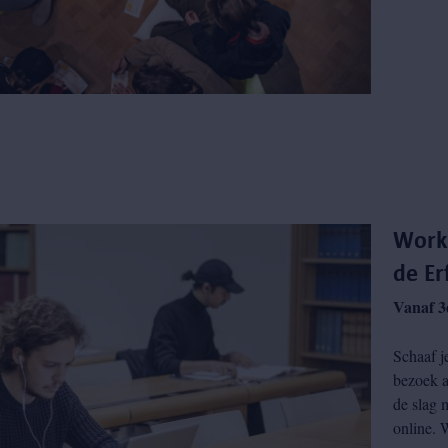
Work
de Er
Vanaf 3
Schaaf j
bezoek a
de slag 
online. 