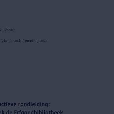
elhelden).
(zie hieronder) en/of bij onze
actieve rondleiding:
k de Erfgoedbibliotheek