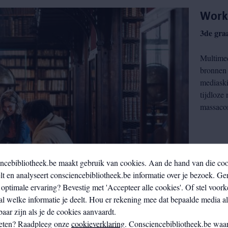
Work
3de gra
Multimed
bronnen 
mediaski
tijdloze
massaco
ncebibliotheek.be maakt gebruik van cookies. Aan de hand van die co
t en analyseert consciencebibliotheek.be informatie over je bezoek. Ge
optimale ervaring? Bevestig met 'Accepteer alle cookies'. Of stel voork
al welke informatie je deelt. Hou er rekening mee dat bepaalde media a
aar zijn als je de cookies aanvaardt.
eten? Raadpleeg onze
cookieverklaring
. Consciencebibliotheek.be waar