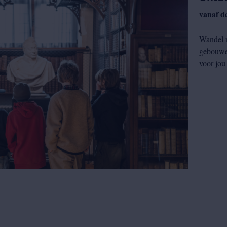
vanaf d
Wandel r
gebouwen
voor jou