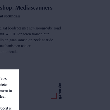
shop: Mediascanners
ad secundair
iaal bordspel met newsroom-vibe rond
uit WO II. Jongeren trainen hun
lls en gaan samen op zoek naar de
 mechanismen achter
mmunicatie.
okies
nieten
ga verder
euren in
lleen
deert je