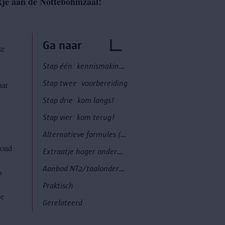
ekje aan de Nottebohmzaal!
Ga naar
te
Stap één: kennismaking en brainstorm
Stap twee: voorbereiding
aar
Stap drie: kom langs!
Stap vier: kom terug!
Alternatieve formules (met onze collectie)
rond
Extraatje hoger onderwijs
Aanbod NT2/taalonderwijs
s
Praktisch
je
Gerelateerd