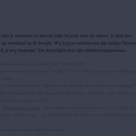
g
 met je studenten en bereidt jullie bezoek voor op school. Je bent hier
im op voorhand op de hoogte. Wij leggen ondertussen alle nodige bronn
ek je nog inspiratie? De mogelijkheden zijn eindeloos/aanpasbaar...
rnationale) media in de jaren 1940, 1960 en 1980?
eboorte in de (internationale) media? Zie je verschillen tussen de verschillende
r, sport,…).
 in verschillende kranten? Merk je welke ideologie de redacties toen aanhingen?
oor de eeuwen heen? Hoe bepaalt de tijd (oorlog, schaarste, vrede, welvaart, p
 hier bij ons gegeten werd?
 ‘
Wat we toen al wisten
: de vergeten groene geschiedenis van 1972’. Duik zelf 
ranten, boeken, strips,… en onderzoek zélf het ontstaan van milieubewegingen 
 wisten ze vroeger vaak beter dan nu...