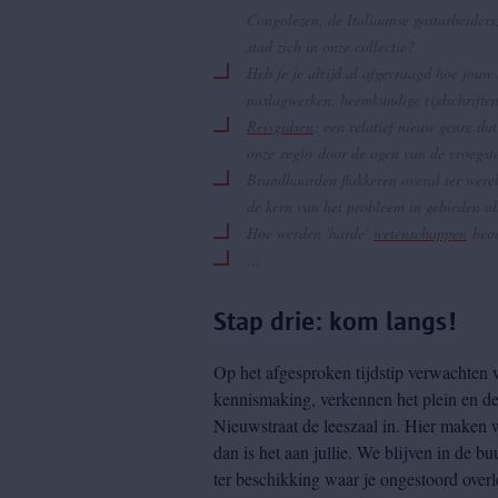
Congolezen, de Italiaanse gastarbeide
stad zich in onze collectie?
Heb je je altijd al afgevraagd hoe jouw
naslagwerken, heemkundige tijdschrifte
Reisgidsen
: een relatief nieuw genre d
onze regio door de ogen van de vroegste
Brandhaarden flakkeren overal ter werel
de kern van het probleem in gebieden 
Hoe werden 'harde'
wetenschappen
beoe
…
Stap drie: kom langs!
Op het afgesproken tijdstip verwachten 
kennismaking, verkennen het plein en d
Nieuwstraat de leeszaal in. Hier maken 
dan is het aan jullie. We blijven in de b
ter beschikking waar je ongestoord over