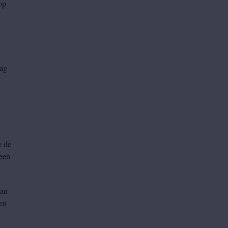
op
dag
e de
een
dan
en