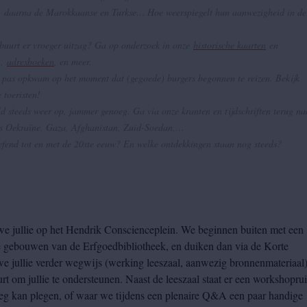
rs, daarna de Marokkaanse en Turkse… Hoe weerspiegelt hun aanwezigheid in de
 buurt er vroeger uitzag? Ga op onderzoek in onze
historische kaarten
en
n,
adresboeken
, en meer.
at pas opkwam op het moment dat (gegoede) burgers begonnen te reizen. Bekijk
 toeristen!
d steeds weer op, jammer genoeg. Ga via onze kranten en tijdschriften terug na
als Oekraïne, Gaza, Afghanistan, Zuid-Soedan,…
fend tot en met de 20ste eeuw? En welke ontdekkingen staan nog steeds?
we jullie op het Hendrik Conscienceplein. We beginnen buiten met een
e gebouwen van de Erfgoedbibliotheek, en duiken dan via de Korte
we jullie verder wegwijs (werking leeszaal, aanwezig bronnenmateriaal)
uurt om jullie te ondersteunen. Naast de leeszaal staat er een workshopru
leg kan plegen, of waar we tijdens een plenaire Q&A een paar handige