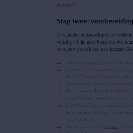
collectie
!
Stap twee: voorbereidin
Je werkt het onderzoeksproject verder uit
volledig vrij in, maar breng ons wel ru
voor jouw groep klaar in de leeszaal! Zo
Hoe kwamen
vrouwen
in beeld in (inte
Wat stond er een halve eeuw vóór jouw g
bronnen? Vergelijk de rubrieken (cultuu
Hoe wordt één historisch feit besproken
Hoe veranderen Belgische
kookboeken
d
en postkoloniaal, mondialisering,…) wat
In 2022 verscheen het veelgeprezen boek
de vroege jaren 1970 aan de hand van k
tijdsgeest van toen.
Hoe leg je de perfecte
moestuin
aan? Dat