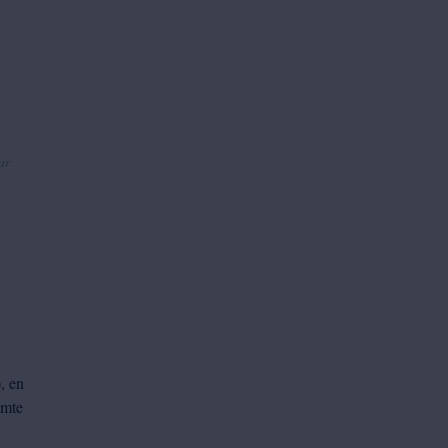
ar
, en
imte