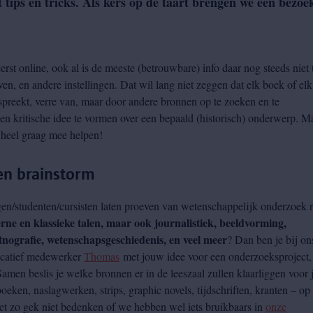
tips en tricks. Als kers op de taart brengen we een bezo
erst online, ook al is de meeste (betrouwbare) info daar nog steeds niet 
en, en andere instellingen. Dat wil lang niet zeggen dat elk boek of elk
 spreekt, verre van, maar door andere bronnen op te zoeken en te
gen kritische idee te vormen over een bepaald (historisch) onderwerp. M
 heel graag mee helpen!
en brainstorm
ngen/studenten/cursisten laten proeven van wetenschappelijk onderzoek 
erne en klassieke talen, maar ook journalistiek, beeldvorming,
etnografie, wetenschapsgeschiedenis, en veel meer
? Dan ben je bij on
ducatief medewerker
Thomas
met jouw idee voor een onderzoeksproject,
amen beslis je welke bronnen er in de leeszaal zullen klaarliggen voor 
boeken, naslagwerken, strips, graphic novels, tijdschriften, kranten – op
het zo gek niet bedenken of we hebben wel iets bruikbaars in
onze