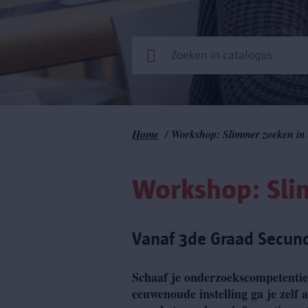
Kruimelpad
Home
Workshop: Slimmer zoeken in 
Workshop: Sli
Vanaf 3de Graad Secun
Schaaf je onderzoekscompetentie
eeuwenoude instelling ga je zelf 