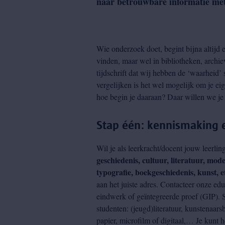
naar betrouwbare informatie met 
Wie onderzoek doet, begint bijna altijd e
vinden, maar wel in bibliotheken, archiev
tijdschrift dat wij hebben de ‘waarheid’
vergelijken is het wel mogelijk om je ei
hoe begin je daaraan? Daar willen we je
Stap één: kennismaking 
Wil je als leerkracht/docent jouw leerli
geschiedenis, cultuur, literatuur, mod
typografie, boekgeschiedenis, kunst, 
aan het juiste adres. Contacteer onze e
eindwerk of geïntegreerde proef (GIP). S
studenten: (jeugd)literatuur, kunstenaars
papier, microfilm of digitaal,… Je kunt 