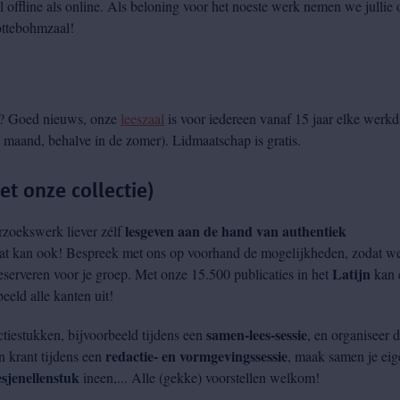
offline als online. Als beloning voor het noeste werk nemen we jullie 
ottebohmzaal!
n? Goed nieuws, onze
leeszaal
is voor iedereen vanaf 15 jaar elke werk
 maand, behalve in de zomer). Lidmaatschap is gratis.
t onze collectie)
lesgeven aan de hand van authentiek
erzoekswerk liever zélf
Dat kan ook! Bespreek met ons op voorhand de mogelijkheden, zodat w
Latijn
eserveren voor je groep. Met onze 15.500 publicaties in het
kan 
eeld alle kanten uit!
samen-lees-sessie
ctiestukken, bijvoorbeeld tijdens een
, en organiseer 
redactie- en vormgevingssessie
n krant tijdens een
, maak samen je eig
esjenellenstuk
ineen,... Alle (gekke) voorstellen welkom!