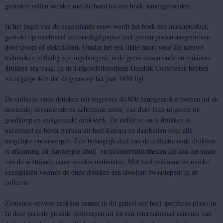
gedrukte vellen werden met de hand tot een boek samengebonden.
In het begin van de negentiende eeuw wordt het boek een massaproduct,
gedrukt op machinaal vervaardigd papier met ijzeren persen aangedreven
door stoom of elektriciteit. Omdat het een tijdje duurt voor die nieuwe
technieken volledig zijn ingeburgerd, is de grens tussen oude en moderne
drukken erg vaag. In de Erfgoedbibliotheek Hendrik Conscience hebben
we afgesproken dat de grens op het jaar 1830 ligt.
De collectie oude drukken telt ongeveer 40.000 handgedrukte boeken uit de
zestiende, zeventiende en achttiende eeuw, van dure luxe-uitgaven tot
goedkoop en snelgemaakt drukwerk. De collectie oude drukken is
universeel en bevat werken uit heel Europa en daarbuiten over alle
mogelijke onderwerpen. Een belangrijk deel van de collectie oude drukken
is afkomstig uit Antwerpse abdij- en kloosterbibliotheken die aan het einde
van de achttiende eeuw werden ontbonden. Met veel zeldzame en unieke
exemplaren vormen de oude drukken een absoluut zwaartepunt in de
collectie.
Zestiende-eeuwse drukken nemen in dit geheel een heel specifieke plaats in.
In deze periode groeide Antwerpen uit tot een internationaal centrum van