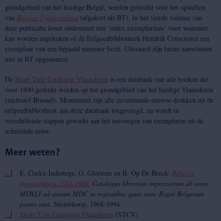
grondgebied van het huidige België, werden gebruikt voor het opstellen
van
Belgica Typographica
(afgekort als BT). In het vierde volume van
deze publicatie komt ondermeer een ‘index exemplarium’ voor waarmee
kan worden nagekeken of de Erfgoedbibliotheek Hendrik Conscience een
exemplaar van een bepaald nummer bezit. Uiteraard zijn latere aanwinsten
niet in BT opgenomen.
De
Short Title Catalogus Vlaanderen
is een databank van alle boeken die
voor 1800 gedrukt werden op het grondgebied van het huidige Vlaanderen
(inclusief Brussel). Momenteel zijn alle zeventiende-eeuwse drukken uit de
erfgoedbibliotheek aan deze databank toegevoegd, en wordt in
verschillende stappen gewerkt aan het toevoegen van exemplaren uit de
achttiende eeuw.
Meer weten?
E. Cockx-Indestege, G. Glorieux en B. Op De Beeck:
Belgica
typographica 1541-1600.
Catalogus librorum impressorum ab anno
MDXLI ad annum MDC in regionibus quae nunc Regni Belgarum
partes sunt.
Nieuwkoop, 1968-1994
Short Title Catalogus Vlaanderen
(STCV)