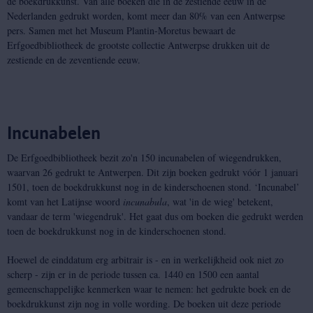
de boekdrukkunst. Van alle boeken die in de zestiende eeuw in de
Nederlanden gedrukt worden, komt meer dan 80% van een Antwerpse
pers. Samen met het Museum Plantin-Moretus bewaart de
Erfgoedbibliotheek de grootste collectie Antwerpse drukken uit de
zestiende en de zeventiende eeuw.
Incunabelen
De Erfgoedbibliotheek bezit zo'n 150 incunabelen of wiegendrukken,
waarvan 26 gedrukt te Antwerpen. Dit zijn boeken gedrukt vóór 1 januari
1501, toen de boekdrukkunst nog in de kinderschoenen stond. ‘Incunabel’
komt van het Latijnse woord
incunabula
, wat 'in de wieg' betekent,
vandaar de term 'wiegendruk'. Het gaat dus om boeken die gedrukt werden
toen de boekdrukkunst nog in de kinderschoenen stond.
Hoewel de einddatum erg arbitrair is - en in werkelijkheid ook niet zo
scherp - zijn er in de periode tussen ca. 1440 en 1500 een aantal
gemeenschappelijke kenmerken waar te nemen: het gedrukte boek en de
boekdrukkunst zijn nog in volle wording. De boeken uit deze periode