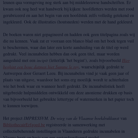
leunen qua vormgeving nog sterk aan bij middeleeuwse handschriften. Er
kwam ook nog heel wat handwerk bij kijken: hoofdletters werden met rood
gerubriceerd en aan het begin van een hoofdstuk zelfs volledig getekend en
ingekleurd. Ook de illustraties (houtsneden) werden met de hand gekleurd.
De boeken waren niet gepagineerd en hadden ook geen titelpagina zoals wij
die nu kennen. Vaak zat er vooraan een blanco blad om het boek tegen vuil
te beschermen, waar dan later een korte aanduiding van de titel op werd
gedrukt. Veel incunabelen hebben dan ook geen titel, maar worden
aangeduid met een
incipit
(letterlijk 'het begint'), zoals bijvoorbeeld
Hier
beghint een bouc datmen hiet Summe le roy
, waarschijnlijk gedrukt te
Antwerpen door Geraert Leeu. Bij incunabelen vind je vaak geen jaar of
plaats van uitgave, waardoor het soms erg moeilijk wordt te achterhalen
wie het boek waar en wanneer heeft gedrukt. De incunabulistiek heeft
uitgebreide hulpmiddelen ontwikkeld om deze anonieme drukken op basis
van bijvoorbeeld het gebruikte lettertype of watermerken in het papier toch
te kunnen toewijzen.
Het project
IMPRESSVM. De wieg van de Vlaamse boekdrukkunst
van
BibliothecairErfgoed.be
registreerde in samenwerking met
collectiebeherende instellingen in Vlaanderen gedrukte incunabelen in
Vlaams bezit op basis van een gestandaardiseerd model.