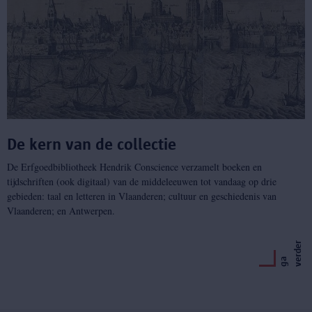
De kern van de collectie
De Erfgoedbibliotheek Hendrik Conscience verzamelt boeken en
tijdschriften (ook digitaal) van de middeleeuwen tot vandaag op drie
gebieden: taal en letteren in Vlaanderen; cultuur en geschiedenis van
Vlaanderen; en Antwerpen.
r
g
a
v
e
r
d
e