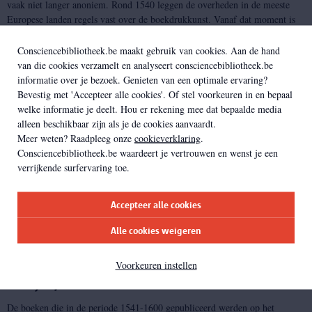
vaak niet langer anoniem. Rond 1540 leggen de overheden in de meeste
Europese landen regels vast over de boekdrukkunst. Vanaf dat moment is
het boek ‘volwassen’.
Consciencebibliotheek.be maakt gebruik van cookies. Aan de hand
Postincunabelen die in de Nederlanden gedrukt werden, zijn beschreven in
van die cookies verzamelt en analyseert consciencebibliotheek.be
het standaardwerk van Wouter Nijhoff en Maria Elizabeth Kronenberg,
informatie over je bezoek. Genieten van een optimale ervaring?
Nederlandsche bibliographie van 1500 tot 1540
,
vaak afgekort als NK. In
Bevestig met 'Accepteer alle cookies'. Of stel voorkeuren in en bepaal
de publicatie worden weinig exemplaren uit de Erfgoedbibliotheek Hendrik
welke informatie je deelt. Hou er rekening mee dat bepaalde media
Conscience vermeld, maar een onvolledige concordantielijst in Excel-
alleen beschikbaar zijn als je de cookies aanvaardt.
formaat is beschikbaar
op aanvraag
.
Meer weten? Raadpleeg onze
cookieverklaring
.
Consciencebibliotheek.be waardeert je vertrouwen en wenst je een
Meer weten?
verrijkende surfervaring toe.
Wouter Nijhoff en Maria Elizabeth Kronenberg,
Nederlandsche
Accepteer alle cookies
bibliographie van 1500 tot 1540
.
's-Gravenhage: Nijhoff, 1919-1971
Universal Short Title Catalogue
(USTC)
Alle cookies weigeren
Voorkeuren instellen
16e, 17e en 18e eeuw
De boeken die in de periode 1541-1600 gepubliceerd werden op het