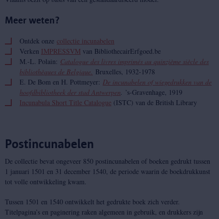
Meer weten?
Ontdek onze
collectie incunabelen
Verken
IMPRESSVM
van BibliothecairErfgoed.be
M.-L. Polain:
Catalogue des livres imprimés au quinzième siècle des
bibliothèques de Belgique.
Bruxelles, 1932-1978
E. De Bom en H. Pottmeyer:
De incunabelen of wiegedrukken van de
hoofdbibliotheek der stad Antwerpen
.
’s-Gravenhage, 1919
Incunabula Short Title Catalogue
(ISTC) van de British Library
Postincunabelen
De collectie bevat ongeveer 850 postincunabelen of boeken gedrukt tussen
1 januari 1501 en 31 december 1540, de periode waarin de boekdrukkunst
tot volle ontwikkeling kwam.
Tussen 1501 en 1540 ontwikkelt het gedrukte boek zich verder.
Titelpagina’s en paginering raken algemeen in gebruik, en drukkers zijn