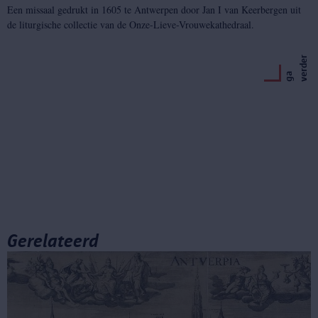
Een missaal gedrukt in 1605 te Antwerpen door Jan I van Keerbergen uit
de liturgische collectie van de Onze-Lieve-Vrouwekathedraal.
r
g
a
v
e
r
d
e
Gerelateerd