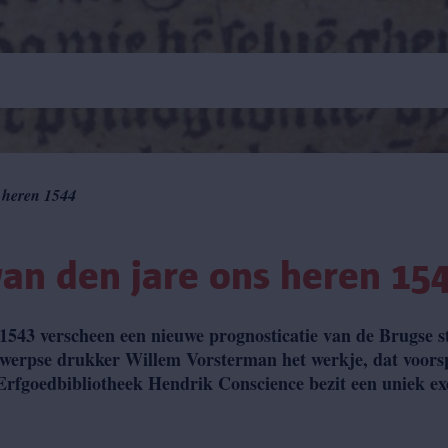
s heren 1544
van den jare ons heren 15
543 verscheen een nieuwe prognosticatie van de Brugse s
werpse drukker Willem Vorsterman het werkje, dat voorspe
Erfgoedbibliotheek Hendrik Conscience bezit een uniek ex