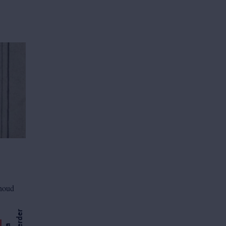
nhoud
r