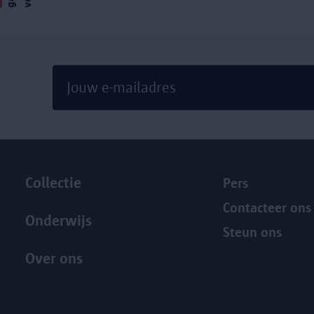
g
a
v
e
r
d
e
Collectie
Pers
Contacteer ons
Onderwijs
Steun ons
Over ons