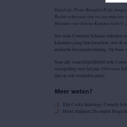
Detail uit: Pieter Breughel II (de Jong
Rechts achteraan zien we een man een s
Museum voor Schone Kunsten Gent ©
w
Net zoals Cornelius Schuute oefenden de
kalenders graag hun knowhow over de ste
medische beroepsuitoefening. Op basis v
Naar alle waarschijnlijkheid zette Corne
voorspelling voor het jaar 1544 wees Sch
dan op vele voorleden jaren”.
Meer weten?
Elly Cockx Indestege, Cornelis Sch
Hervé Stalpaert, De oudste Brugsch