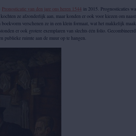
e
Pronosticatie van den jare ons heren 1544
in 2015. Prognosticaties w
rs kochten ze afzonderlijk aan, maar konden er ook voor kiezen om naas
In boekvorm verschenen ze in een klein formaat, wat het makkelijk maak
stonden er ook grotere exemplaren van slechts één folio. Gecombineerd
een publieke ruimte aan de muur op te hangen.