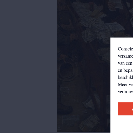
Conscie
verzamel
van een 
en bepa
beschikb
Meer w
vertrou