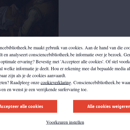
ncebibliotheek.be maakt gebruik van cookies. Aan de hand van die co
t en analyseert consciencebibliotheek.be informatie over je bezoek. Ge
optimale ervaring? Bevestig met 'Accepteer alle cookies'. Of stel voork
al welke informatie je deelt. Hou er rekening mee dat bepaalde media a
aar zijn als je de cookies aanvaardt.
eten? Raadpleeg onze
cookieverklaring
. Consciencebibliotheek.be waar
wen en wenst je een verrijkende surfervaring toe.
Accepteer alle cookies
Alle cookies weigere
Voorkeuren instellen