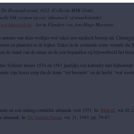
e), De Dorpsadvocaat, 1621. (Collectie MSK Gent)
nelle blik werpen op een ‘almanach’ of muurkalender.
ww.lukasweb.be
- Art in Flanders vzw, foto Hugo Maertens
 auteurs van deze werkjes wel vaker een medisch beroep uit. Chirurgijn
rren en planeten in de kijker. Zeker in de zestiende eeuw vormde die k
an de stand van de maan en de zon bepaalden zij bijvoorbeeld het best
lius Schuute tussen 1534 en 1561 jaarlijks een kalender met bijhorende p
uute zijn lezers erop dat de lente “vol beroerte” en de herfst “wat wer
uute en een onlangs ontdekte almanak voor 1551. In:
Biekorf
, vol. 81.
e almanak. In:
De Gulden Passer
, vol. 21, 1943, pp. 79-87.