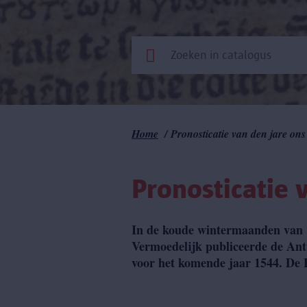
Kruimelpad
Home
Pronosticatie van den jare on
Pronosticatie 
In de koude wintermaanden van 1
Vermoedelijk publiceerde de Ant
voor het komende jaar 1544. De 