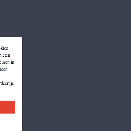
okies
nieten
euren in
lleen
deert je
n