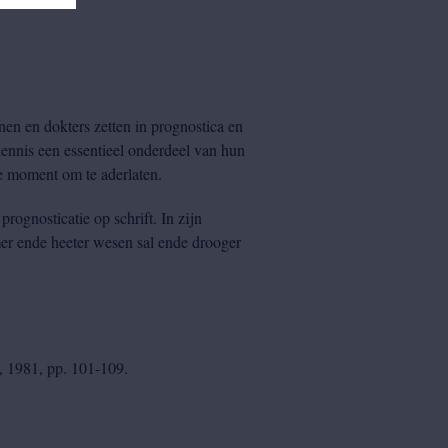
en en dokters zetten in prognostica en
ennis een essentieel onderdeel van hun
e moment om te aderlaten.
rognosticatie op schrift. In zijn
mer ende heeter wesen sal ende drooger
2, 1981, pp. 101-109.