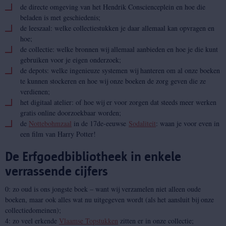
de directe omgeving van het Hendrik Conscienceplein en hoe die
beladen is met geschiedenis;
de leeszaal: welke collectiestukken je daar allemaal kan opvragen en
hoe;
de collectie: welke bronnen wij allemaal aanbieden en hoe je die kunt
gebruiken voor je eigen onderzoek;
de depots: welke ingenieuze systemen wij hanteren om al onze boeken
te kunnen stockeren en hoe wij onze boeken de zorg geven die ze
verdienen;
het digitaal atelier: of hoe wij er voor zorgen dat steeds meer werken
gratis online doorzoekbaar worden;
de
Nottebohmzaal
in de 17de-eeuwse
Sodaliteit
: waan je voor even in
een film van Harry Potter!
De Erfgoedbibliotheek in enkele
verrassende cijfers
0: zo oud is ons jongste boek – want wij verzamelen niet alleen oude
boeken, maar ook alles wat nu uitgegeven wordt (als het aansluit bij onze
collectiedomeinen);
4: zo veel erkende
Vlaamse Topstukken
zitten er in onze collectie;