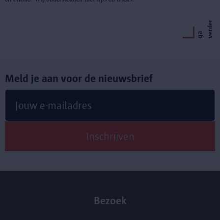
r
g
a
v
e
r
d
e
Meld je aan voor de nieuwsbrief
Bezoek