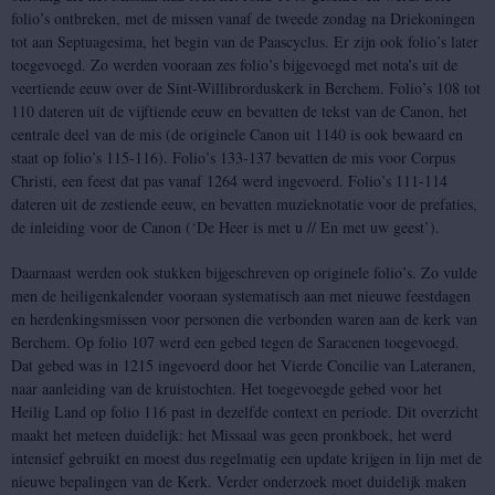
folio’s ontbreken, met de missen vanaf de tweede zondag na Driekoningen
tot aan Septuagesima, het begin van de Paascyclus. Er zijn ook folio’s later
toegevoegd. Zo werden vooraan zes folio’s bijgevoegd met nota’s uit de
veertiende eeuw over de Sint-Willibrorduskerk in Berchem. Folio’s 108 tot
110 dateren uit de vijftiende eeuw en bevatten de tekst van de Canon, het
centrale deel van de mis (de originele Canon uit 1140 is ook bewaard en
staat op folio’s 115-116). Folio’s 133-137 bevatten de mis voor Corpus
Christi, een feest dat pas vanaf 1264 werd ingevoerd. Folio’s 111-114
dateren uit de zestiende eeuw, en bevatten muzieknotatie voor de prefaties,
de inleiding voor de Canon (‘De Heer is met u // En met uw geest’).
Daarnaast werden ook stukken bijgeschreven op originele folio’s. Zo vulde
men de heiligenkalender vooraan systematisch aan met nieuwe feestdagen
en herdenkingsmissen voor personen die verbonden waren aan de kerk van
Berchem. Op folio 107 werd een gebed tegen de Saracenen toegevoegd.
Dat gebed was in 1215 ingevoerd door het Vierde Concilie van Lateranen,
naar aanleiding van de kruistochten. Het toegevoegde gebed voor het
Heilig Land op folio 116 past in dezelfde context en periode. Dit overzicht
maakt het meteen duidelijk: het Missaal was geen pronkboek, het werd
intensief gebruikt en moest dus regelmatig een update krijgen in lijn met de
nieuwe bepalingen van de Kerk. Verder onderzoek moet duidelijk maken