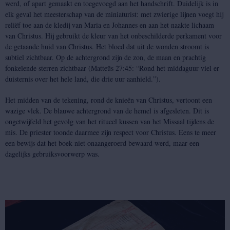
werd, of apart gemaakt en toegevoegd aan het handschrift. Duidelijk is in
elk geval het meesterschap van de miniaturist: met zwierige lijnen voegt hij
reliëf toe aan de kledij van Maria en Johannes en aan het naakte lichaam
van Christus. Hij gebruikt de kleur van het onbeschilderde perkament voor
de getaande huid van Christus. Het bloed dat uit de wonden stroomt is
subtiel zichtbaar. Op de achtergrond zijn de zon, de maan en prachtig
fonkelende sterren zichtbaar (Matteüs 27:45: “Rond het middaguur viel er
duisternis over het hele land, die drie uur aanhield.”).
Het midden van de tekening, rond de knieën van Christus, vertoont een
wazige vlek. De blauwe achtergrond van de hemel is afgesleten. Dit is
ongetwijfeld het gevolg van het ritueel kussen van het Missaal tijdens de
mis. De priester toonde daarmee zijn respect voor Christus. Eens te meer
een bewijs dat het boek niet onaangeroerd bewaard werd, maar een
dagelijks gebruiksvoorwerp was.