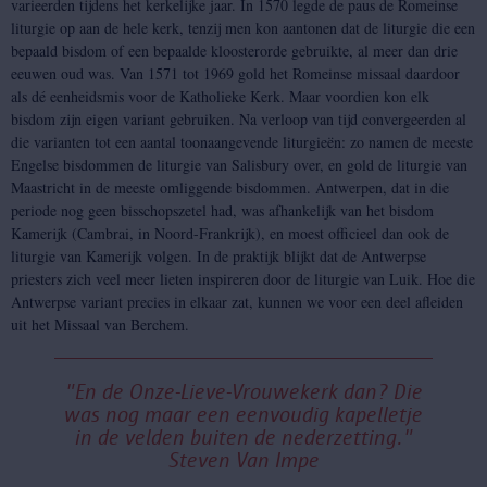
varieerden tijdens het kerkelijke jaar. In 1570 legde de paus de Romeinse
liturgie op aan de hele kerk, tenzij men kon aantonen dat de liturgie die een
bepaald bisdom of een bepaalde kloosterorde gebruikte, al meer dan drie
eeuwen oud was. Van 1571 tot 1969 gold het Romeinse missaal daardoor
als dé eenheidsmis voor de Katholieke Kerk. Maar voordien kon elk
bisdom zijn eigen variant gebruiken. Na verloop van tijd convergeerden al
die varianten tot een aantal toonaangevende liturgieën: zo namen de meeste
Engelse bisdommen de liturgie van Salisbury over, en gold de liturgie van
Maastricht in de meeste omliggende bisdommen. Antwerpen, dat in die
periode nog geen bisschopszetel had, was afhankelijk van het bisdom
Kamerijk (Cambrai, in Noord-Frankrijk), en moest officieel dan ook de
liturgie van Kamerijk volgen. In de praktijk blijkt dat de Antwerpse
priesters zich veel meer lieten inspireren door de liturgie van Luik. Hoe die
Antwerpse variant precies in elkaar zat, kunnen we voor een deel afleiden
uit het Missaal van Berchem.
"En de Onze-Lieve-Vrouwekerk dan? Die
was nog maar een eenvoudig kapelletje
in de velden buiten de nederzetting."
Steven Van Impe