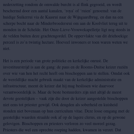
nederzetting rondom de omwalde burcht is al flink gegroeid, en wordt
beschermd door een aantal kanalen, ‘roya’ of ‘ruien’ genoemd: van de
huidige Suikerrui via de Kaasrui naar de Wijngaardbrug, en dan na een
scherpe bocht naar de Minderbroedersrui om aan de Koolvliet terug uit te
monden in de Schelde. Het Onze-Lieve-Vrouwekapelletje ligt nog steeds in
de velden buiten deze grachtengordel. De oppervlakte van dit driehoekige
perceel is zo’n twintig hectare. Hoeveel inwoners er toen waren weten we
niet.
Het is een periode van grote politieke en kerkelijke onrust. De
investituurstrijd is aan de gang: de paus en de Rooms-Duitse keizer ruziën
over wie van hen het recht heeft om bisschoppen aan te stellen. Omdat ook
de wereldlijke macht gebruik maakt van de kerkelijke administratie en
infrastructuur, meent de keizer dat hij mag beslissen wie daarvoor
verantwoordelijk is. Maar de beste bestuurders zijn niet altijd de meest
devote geestelijken – vaak zijn die door de keizer aangestelde bisschoppen
niet eens tot priester gewijd. Ook deugden als soberheid en kuisheid
stonden niet bovenaan op hun curriculum vitae. Deze losse omgang met de
geestelijke waarden straalde ook af op de lagere clerus, en op de gewone
gelovigen. Bisschoppen en priesters verloren zo veel moreel gezag.
Priesters die wel een oprechte roeping hadden, kwamen in verzet. Dat