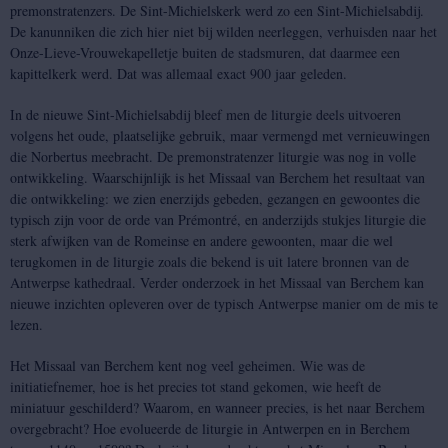
premonstratenzers. De Sint-Michielskerk werd zo een Sint-Michielsabdij.
De kanunniken die zich hier niet bij wilden neerleggen, verhuisden naar het
Onze-Lieve-Vrouwekapelletje buiten de stadsmuren, dat daarmee een
kapittelkerk werd. Dat was allemaal exact 900 jaar geleden.
In de nieuwe Sint-Michielsabdij bleef men de liturgie deels uitvoeren
volgens het oude, plaatselijke gebruik, maar vermengd met vernieuwingen
die Norbertus meebracht. De premonstratenzer liturgie was nog in volle
ontwikkeling. Waarschijnlijk is het Missaal van Berchem het resultaat van
die ontwikkeling: we zien enerzijds gebeden, gezangen en gewoontes die
typisch zijn voor de orde van Prémontré, en anderzijds stukjes liturgie die
sterk afwijken van de Romeinse en andere gewoonten, maar die wel
terugkomen in de liturgie zoals die bekend is uit latere bronnen van de
Antwerpse kathedraal. Verder onderzoek in het Missaal van Berchem kan
nieuwe inzichten opleveren over de typisch Antwerpse manier om de mis te
lezen.
Het Missaal van Berchem kent nog veel geheimen. Wie was de
initiatiefnemer, hoe is het precies tot stand gekomen, wie heeft de
miniatuur geschilderd? Waarom, en wanneer precies, is het naar Berchem
overgebracht? Hoe evolueerde de liturgie in Antwerpen en in Berchem