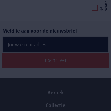
r
g
a
v
e
r
d
e
Meld je aan voor de nieuwsbrief
Bezoek
Collectie