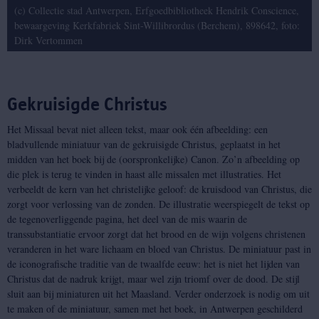
(c) Collectie stad Antwerpen, Erfgoedbibliotheek Hendrik Conscience,
bewaargeving Kerkfabriek Sint-Willibrordus (Berchem), 898642, foto:
Dirk Vertommen
Gekruisigde Christus
Het Missaal bevat niet alleen tekst, maar ook één afbeelding: een
bladvullende miniatuur van de gekruisigde Christus, geplaatst in het
midden van het boek bij de (oorspronkelijke) Canon. Zo’n afbeelding op
die plek is terug te vinden in haast alle missalen met illustraties. Het
verbeeldt de kern van het christelijke geloof: de kruisdood van Christus, die
zorgt voor verlossing van de zonden. De illustratie weerspiegelt de tekst op
de tegenoverliggende pagina, het deel van de mis waarin de
transsubstantiatie ervoor zorgt dat het brood en de wijn volgens christenen
veranderen in het ware lichaam en bloed van Christus. De miniatuur past in
de iconografische traditie van de twaalfde eeuw: het is niet het lijden van
Christus dat de nadruk krijgt, maar wel zijn triomf over de dood. De stijl
sluit aan bij miniaturen uit het Maasland. Verder onderzoek is nodig om uit
te maken of de miniatuur, samen met het boek, in Antwerpen geschilderd