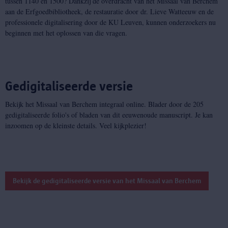
tussen 1140 en 1500? Dankzij de overdracht van het Missaal van Berchem
aan de Erfgoedbibliotheek, de restauratie door dr. Lieve Watteeuw en de
professionele digitalisering door de KU Leuven, kunnen onderzoekers nu
beginnen met het oplossen van die vragen.
Gedigitaliseerde versie
Bekijk het Missaal van Berchem integraal online. Blader door de 205
gedigitaliseerde folio's of bladen van dit eeuwenoude manuscript. Je kan
inzoomen op de kleinste details. Veel kijkplezier!
Bekijk de gedigitaliseerde versie van het Missaal van Berchem