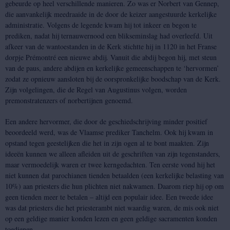
gebeurde op heel verschillende manieren. Zo was er Norbert van Gennep,
die aanvankelijk meedraaide in de door de keizer aangestuurde kerkelijke
administratie. Volgens de legende kwam hij tot inkeer en begon te
prediken, nadat hij ternauwernood een blikseminslag had overleefd. Uit
afkeer van de wantoestanden in de Kerk stichtte hij in 1120 in het Franse
dorpje Prémontré een nieuwe abdij. Vanuit die abdij begon hij, met steun
van de paus, andere abdijen en kerkelijke gemeenschappen te ‘hervormen’
zodat ze opnieuw aansloten bij de oorspronkelijke boodschap van de Kerk.
Zijn volgelingen, die de Regel van Augustinus volgen, worden
premonstratenzers of norbertijnen genoemd.
Een andere hervormer, die door de geschiedschrijving minder positief
beoordeeld werd, was de Vlaamse prediker Tanchelm. Ook hij kwam in
opstand tegen geestelijken die het in zijn ogen al te bont maakten. Zijn
ideeën kunnen we alleen afleiden uit de geschriften van zijn tegenstanders,
maar vermoedelijk waren er twee kerngedachten. Ten eerste vond hij het
niet kunnen dat parochianen tienden betaalden (een kerkelijke belasting van
10%) aan priesters die hun plichten niet nakwamen. Daarom riep hij op om
geen tienden meer te betalen – altijd een populair idee. Een tweede idee
was dat priesters die het priesterambt niet waardig waren, de mis ook niet
op een geldige manier konden lezen en geen geldige sacramenten konden
toedienen.