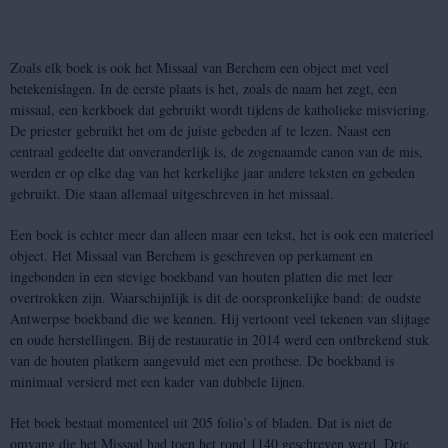
Zoals elk boek is ook het Missaal van Berchem een object met veel
betekenislagen. In de eerste plaats is het, zoals de naam het zegt, een
missaal, een kerkboek dat gebruikt wordt tijdens de katholieke misviering.
De priester gebruikt het om de juiste gebeden af te lezen. Naast een
centraal gedeelte dat onveranderlijk is, de zogenaamde canon van de mis,
werden er op elke dag van het kerkelijke jaar andere teksten en gebeden
gebruikt. Die staan allemaal uitgeschreven in het missaal.
Een boek is echter meer dan alleen maar een tekst, het is ook een materieel
object. Het Missaal van Berchem is geschreven op perkament en
ingebonden in een stevige boekband van houten platten die met leer
overtrokken zijn. Waarschijnlijk is dit de oorspronkelijke band: de oudste
Antwerpse boekband die we kennen. Hij vertoont veel tekenen van slijtage
en oude herstellingen. Bij de restauratie in 2014 werd een ontbrekend stuk
van de houten platkern aangevuld met een prothese. De boekband is
minimaal versierd met een kader van dubbele lijnen.
Het boek bestaat momenteel uit 205 folio’s of bladen. Dat is niet de
omvang die het Missaal had toen het rond 1140 geschreven werd. Drie