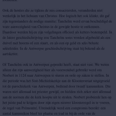
Ook de hosties die ze tijdens de mis consacreerden, veranderden niet
werkelijk in het lichaam van Christus. Hoe logisch het ook klinkt, dit gaf
zijn tegenstanders de nodige munitie: Tanchelm werd ervan beschuldigd de
ware aanwezigheid van Christus in de gewijde hostie te ontkennen.
Daardoor werden hij en zijn volgelingen officieel als ketters bestempeld. In
de latere geschiedschrijving zou Tanchelm soms worden afgebeeld als een
duivel met hoorns of een staart, en als een op geld en seks beluste
sekteleider. In de Antwerpse geschiedschrijving staat hij bekend als de
aartsketter.
Of Tanchelm ook in Antwerpen gepreekt heeft, staat niet vast. We weten
alleen dat zijn aanwezigheid hier als voorwendsel gebruikt werd om
Norbert in 1124 naar Antwerpen te sturen en orde op zaken te stellen. In
die periode was het Sint-Michielskerkje aan de Kloosterstraat uitgegroeid
tot de parochiekerk van Antwerpen, bediend door twaalf kanunniken. Die
waren niet allemaal tot priester gewijd, en hielden zich zeker niet allemaal
aan de normen die de kerk hoopte uit te stralen. Norbert probeerde hen op
het juiste pad te krijgen door zijn eigen nieuwe kloosterregel in te voeren,
de regel van Prémontré. Uiteindelijk werd een compromis bereikt: een
aantal kanunniken bleef ter plaatse en trad in bij de orde van de