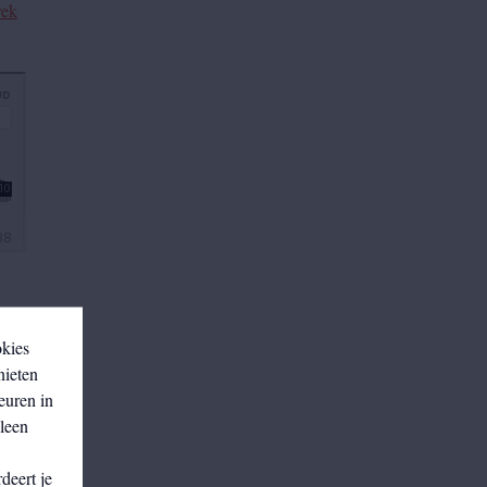
rek
okies
nieten
euren in
lleen
deert je