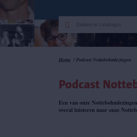
Kruimelpad
Home
Podcast Nottebohmlezingen
Podcast Notte
Een van onze Nottebohmlezingen g
overal luisteren naar onze Nott