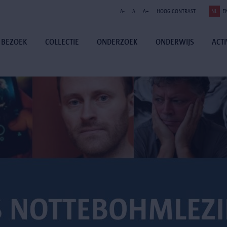
A-
A
A+
HOOG CONTRAST
NL
E
BEZOEK
COLLECTIE
ONDERZOEK
ONDERWIJS
ACTI