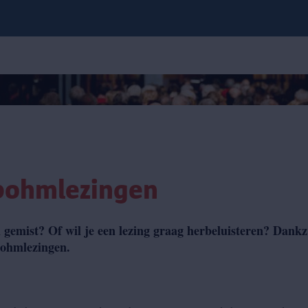
bohmlezingen
emist? Of wil je een lezing graag herbeluisteren? Dankzij
ebohmlezingen.