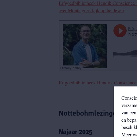
Erfgoedbibliotheek Hendik Conscience
over Montaignes kijk op het leven
Erfgoedbibliotheek Hendrik Conscience
Conscie
verzamel
van een 
Nottebohmlezingen 2025
en bepa
beschikb
Najaar 2025
Meer w