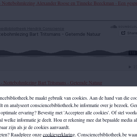
 - Nottebohmlezing Alexander Roose en Tinneke Beeckman - Een gesp
 - Nottebohmlezing Bart Tritsmans - Getemde Natuur
ncebibliotheek.be maakt gebruik van cookies. Aan de hand van die co
t en analyseert consciencebibliotheek.be informatie over je bezoek. Ge
optimale ervaring? Bevestig met 'Accepteer alle cookies'. Of stel voork
al welke informatie je deelt. Hou er rekening mee dat bepaalde media a
aar zijn als je de cookies aanvaardt.
eten? Raadpleeg onze
cookieverklaring
. Consciencebibliotheek.be waar