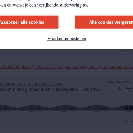
wen en wenst je een verrijkende surfervaring toe.
Accepteer alle cookies
Alle cookies weigere
Voorkeuren instellen
 Nottebohmlezing Aline Sax - Negentien Negentien (van trauma tot fic