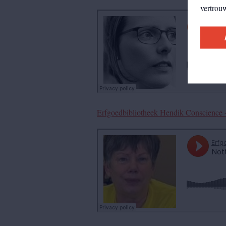
vertrou
Erfgoedbibliotheek Hendik Conscience -