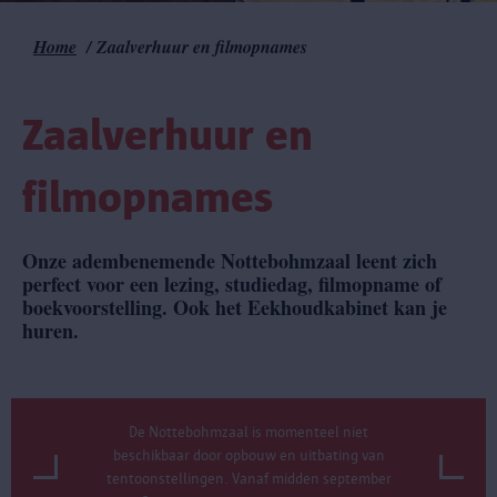
Home
Zaalverhuur en filmopnames
Kruimelpad
Zaalverhuur en
filmopnames
Onze adembenemende Nottebohmzaal leent zich
perfect voor een lezing, studiedag, filmopname of
boekvoorstelling. Ook het Eekhoudkabinet kan je
huren.
De Nottebohmzaal is momenteel niet
beschikbaar door opbouw en uitbating van
tentoonstellingen. Vanaf midden september