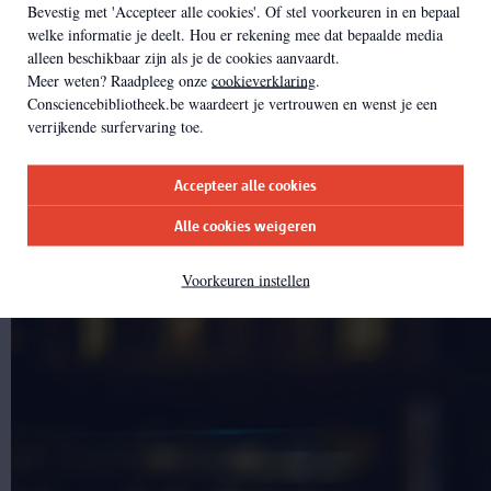
Leni Albertyn
Bevestig met 'Accepteer alle cookies'. Of stel voorkeuren in en bepaal
welke informatie je deelt. Hou er rekening mee dat bepaalde media
alleen beschikbaar zijn als je de cookies aanvaardt.
Werkt hier sinds 2004
Meer weten? Raadpleeg onze
cookieverklaring
.
Studeerde Architectuur
Consciencebibliotheek.be waardeert je vertrouwen en wenst je een
Werkte mee aan o.a. Antwerpen Modejaar 2001 en aan Expo 2000 in
verrijkende surfervaring toe.
Hannover
Kent als allrounder de instelling door en door, en helpt je graag op
weg
Accepteer alle cookies
Wil je de Nottebohmzaal huren? Stuur Leni een mailtje.
Contact:
leni.albertyn@antwerpen.be
/ 0471 35 33 46
Alle cookies weigeren
Voorkeuren instellen