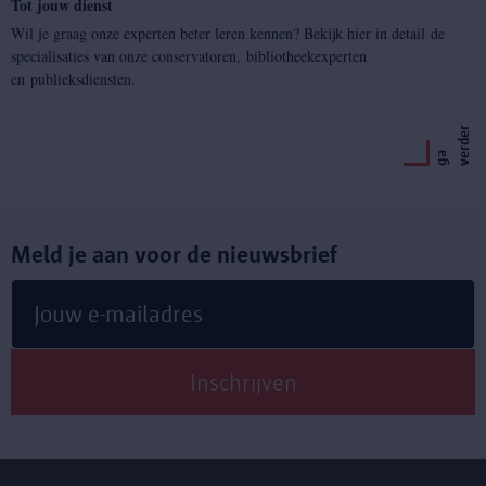
Tot jouw dienst
Wil je graag onze experten beter leren kennen? Bekijk hier in detail de
specialisaties van onze conservatoren, bibliotheekexperten
en publieksdiensten.
r
g
a
v
e
r
d
e
Meld je aan voor de nieuwsbrief