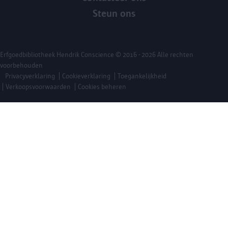
Steun ons
Erfgoedbibliotheek Hendrik Conscience
© 2016 - 2026 Alle rechten
voorbehouden
Privacyverklaring
Cookieverklaring
Toegankelijkheid
Verkoopsvoorwaarden
Cookies beheren