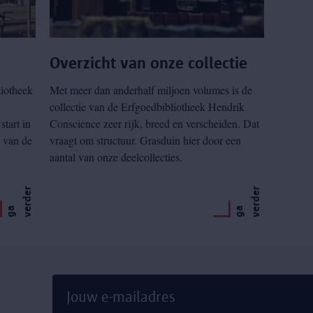
Overzicht van onze collectie
liotheek
Met meer dan anderhalf miljoen volumes is de
collectie van de Erfgoedbibliotheek Hendrik
tart in
Conscience zeer rijk, breed en verscheiden. Dat
 van de
vraagt om structuur. Grasduin hier door een
aantal van onze deelcollecties.
r
r
g
a
v
e
r
d
e
g
a
v
e
r
d
e