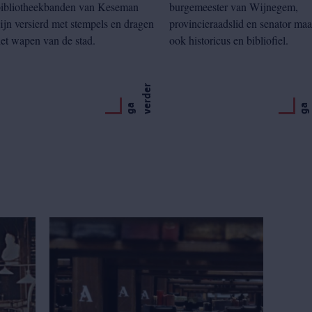
bibliotheekbanden van Keseman
burgemeester van Wijnegem,
ijn versierd met stempels en dragen
provincieraadslid en senator maa
et wapen van de stad.
ook historicus en bibliofiel.
r
g
a
v
e
r
d
e
g
a
v
e
r
d
e