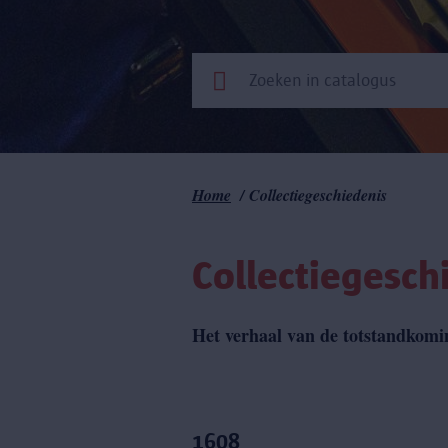
Kruimelpad
Home
Collectiegeschiedenis
Collectiegesch
Het verhaal van de totstandkoming
1608