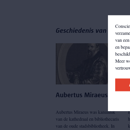
Conscie
Geschiedenis van de coll
verzamel
van een 
en bepa
beschikb
Meer w
vertrou
Aubertus Miraeus
Aubertus Miraeus was kanunnik
van de kathedraal en bibliothecaris
van de oude stadsbibliotheek. In
k