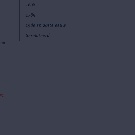
1608
1789
19de en 20ste eeuw
Gerelateerd
ken
ve