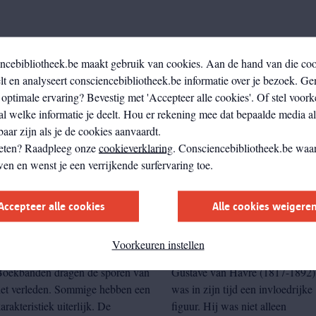
ncebibliotheek.be maakt gebruik van cookies. Aan de hand van die co
ectie
t en analyseert consciencebibliotheek.be informatie over je bezoek. Ge
optimale ervaring? Bevestig met 'Accepteer alle cookies'. Of stel voork
al welke informatie je deelt. Hou er rekening mee dat bepaalde media a
aar zijn als je de cookies aanvaardt.
eten? Raadpleeg onze
cookieverklaring
. Consciencebibliotheek.be waar
wen en wenst je een verrijkende surfervaring toe.
Accepteer alle cookies
Alle cookies weigere
Banden van Keseman
Gustave van Havre
Voorkeuren instellen
Boekbanden dragen de sporen van
Gustave van Havre (1817-1892)
het verleden. Sommige hebben een
was in zijn tijd een invloedrijke
arakteristiek uiterlijk. De
figuur. Hij was niet alleen