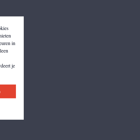
okies
nieten
euren in
lleen
deert je
n