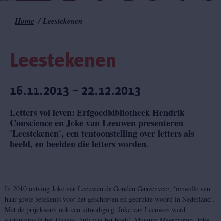
Home
Leestekenen
Kruimelpad
Leestekenen
16.11.2013 – 22.12.2013
Letters vol leven: Erfgoedbibliotheek Hendrik
Conscience en Joke van Leeuwen presenteren
'Leestekenen', een tentoonstelling over letters als
beeld, en beelden die letters worden.
In 2010 ontving Joke van Leeuwen de Gouden Ganzenveer, ‘omwille van
haar grote betekenis voor het geschreven en gedrukte woord in Nederland’.
Met de prijs kwam ook een uitnodiging. Joke van Leeuwen werd
gastcurator in het Haagse ‘huis van het boek’, Museum Meermanno. Joke