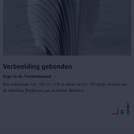
Verbeelding gebonden
Expo in de Nottebohmzaal
Een zomerexpo van 19/6 tot 31/8 in teken van het 100-jarige bestaan van
de opleiding Boekkunst aan Academie Berchem.
r
g
a
v
e
r
d
e