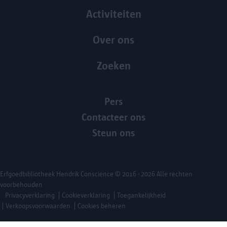
Activiteiten
Over ons
Zoeken
Pers
Contacteer ons
Steun ons
Erfgoedbibliotheek Hendrik Conscience
© 2016 - 2026 Alle rechten
voorbehouden
Privacyverklaring
Cookieverklaring
Toegankelijkheid
Verkoopsvoorwaarden
Cookies beheren