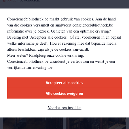
Een tentoonstelling van 100 boeken, gebonden door voormalige en huidige
studenten en leerkrachten ter ere van het 100-jarige bestaan van de
Consciencebibliotheek.be maakt gebruik van cookies. Aan de hand
opleiding Boekkunst aan Academie Berchem.
van die cookies verzamelt en analyseert consciencebibliotheek.be
informatie over je bezoek. Genieten van een optimale ervaring?
Bevestig met 'Accepteer alle cookies'. Of stel voorkeuren in en bepaal
welke informatie je deelt. Hou er rekening mee dat bepaalde media
alleen beschikbaar zijn als je de cookies aanvaardt.
Meer weten? Raadpleeg onze
cookieverklaring
.
Consciencebibliotheek.be waardeert je vertrouwen en wenst je een
verrijkende surfervaring toe.
Accepteer alle cookies
Alle cookies weigeren
Voorkeuren instellen