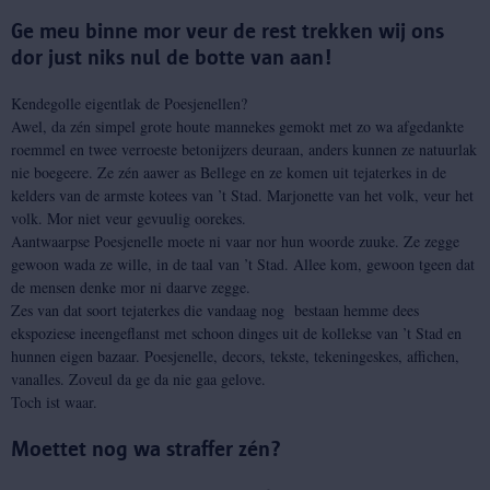
Ge meu binne mor veur de rest trekken wij ons
dor just niks nul de botte van aan!
Kendegolle eigentlak de Poesjenellen?
Awel, da zén simpel grote houte mannekes gemokt met zo wa afgedankte
roemmel en twee verroeste betonijzers deuraan, anders kunnen ze natuurlak
nie boegeere. Ze zén aawer as Bellege en ze komen uit tejaterkes in de
kelders van de armste kotees van ’t Stad. Marjonette van het volk, veur het
volk. Mor niet veur gevuulig oorekes.
Aantwaarpse Poesjenelle moete ni vaar nor hun woorde zuuke. Ze zegge
gewoon wada ze wille, in de taal van ’t Stad. Allee kom, gewoon tgeen dat
de mensen denke mor ni daarve zegge.
Zes van dat soort tejaterkes die vandaag nog bestaan hemme dees
ekspoziese ineengeflanst met schoon dinges uit de kollekse van ’t Stad en
hunnen eigen bazaar. Poesjenelle, decors, tekste, tekeningeskes, affichen,
vanalles. Zoveul da ge da nie gaa gelove.
Toch ist waar.
Moettet nog wa straffer zén?