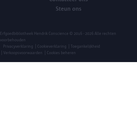
Steun ons
Erfgoedbibliotheek Hendrik Conscience
© 2016 - 2026 Alle rechten
voorbehouden
Privacyverklaring
Cookieverklaring
Toegankelijkheid
Verkoopsvoorwaarden
Cookies beheren