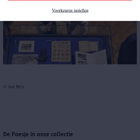
Voorkeuren instellen
© Ans Brys
De Poesje in onze collectie