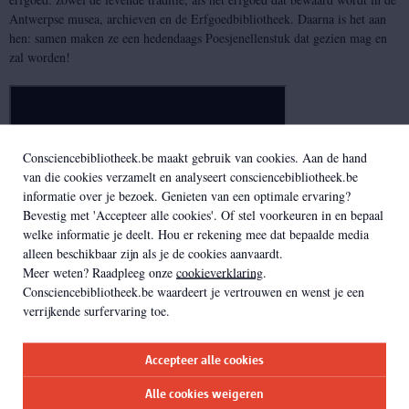
Antwerpse musea, archieven en de Erfgoedbibliotheek. Daarna is het aan
hen: samen maken ze een hedendaags Poesjenellenstuk dat gezien mag en
zal worden!
Consciencebibliotheek.be maakt gebruik van cookies. Aan de hand
van die cookies verzamelt en analyseert consciencebibliotheek.be
informatie over je bezoek. Genieten van een optimale ervaring?
Bevestig met 'Accepteer alle cookies'. Of stel voorkeuren in en bepaal
welke informatie je deelt. Hou er rekening mee dat bepaalde media
Ben je een leerkracht uit de 3de graad secundair onderwijs? Krijg je graag
alleen beschikbaar zijn als je de cookies aanvaardt.
meer info over dit educatieve traject of heb je zelf een leuk project in
Meer weten? Raadpleeg onze
cookieverklaring
.
gedachten?
Contacteer ons
en we bekijken samen wat er mogelijk is.
Consciencebibliotheek.be waardeert je vertrouwen en wenst je een
verrijkende surfervaring toe.
Enkele sfeerbeelden uit de expo
Accepteer alle cookies
Alle cookies weigeren