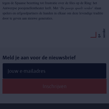
tegen de Spaanse bezetting tot frustratie over de files op de Ring: het
Antwerpse poesjenellentheater leeft. Met ‘
De poesje speelt verder
’ slaan
spelers en erfgoedpartners de handen in elkaar om deze levendige traditie
door te geven aan nieuwe generaties.
r
g
a
v
e
r
d
e
Meld je aan voor de nieuwsbrief