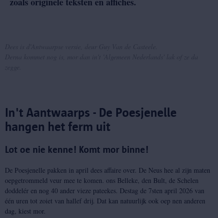
zoals originele teksten en affiches.
Dees is d'Antwaarpse versie, deur Guy Van de Casteele.
Derna kommet nog is, mor dan in't 'Algemeen Nederlands' lak of ze da
zegge.
In't Aantwaarps - De Poesjenelle
hangen het ferm uit
Lot oe nie kenne! Komt mor binne!
De Poesjenelle pakken in april dees affaire over. De Neus hee al zijn maten
oepgetrommeld veur mee te komen. ons Belleke, den Bult, de Schelen
doddelér en nog 40 ander vieze pateekes. Destag de 7sten april 2026 van
één uren tot zoiet van hallef drij. Dat kan natuurlijk ook oep nen anderen
dag, kiest mor.