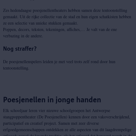
Zes hedendaagse poesjenellentheaters hebben samen deze tentoonstelling
gemaakt. Uit de rijke collectie van de stad en hun eigen schatkisten hebben
ze een selectie van unieke stukken gemaakt.
Poppen, decors, teksten, tekeningen, affiches,… Je valt van de ene
verbazing in de andere.
Nog straffer?
De poesjenellenspelers leiden je met veel trots zelf rond door hun
tentoonstelling.
Poesjenellen in jonge handen
Elk schooljaar leren vier nieuwe schoolgroepen het Antwerpse
stangpoppentheater (De Poesjenellen) kennen door een vakoverschrijdend,
participatief en creatief project. Samen met zeer diverse
erfgoedgemeenschappen ontdekken ze alle aspecten van dit laagdrempelige
erfgoed: zowel de levende traditie, als het erfgoed dat bewaard wordt in de