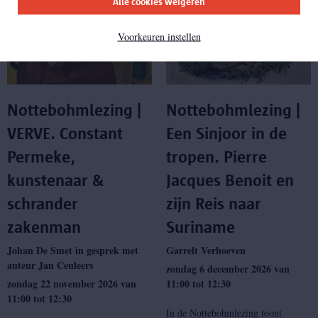
Alle cookies weigeren
Voorkeuren instellen
Nottebohmlezing |
Nottebohmlezing |
VERVE. Constant
Een Sinjoor in de
Permeke,
tropen. Pierre
kunstenaar &
Jacques Benoit en
schrander
zijn Reis naar
zakenman
Suriname
Johan De Smet in gesprek met
Garrelt Verhoeven
auteur Jan Ceuleers
zondag 6 december 2026 van
zondag 22 november 2026 van
11:00 tot 12:30
11:00 tot 12:30
In de Nottebohmlezing toont