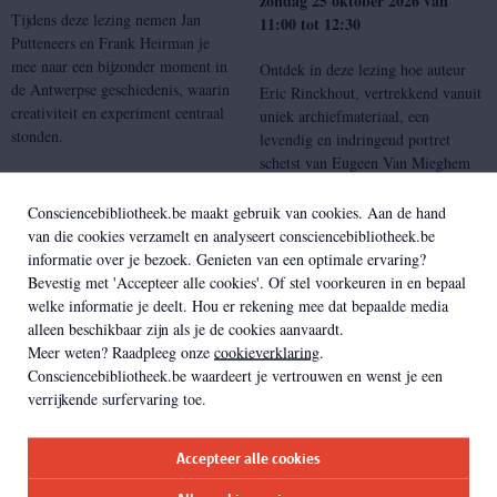
zondag 25 oktober 2026 van
Tijdens deze lezing nemen Jan
11:00 tot 12:30
Putteneers en Frank Heirman je
mee naar een bijzonder moment in
Ontdek in deze lezing hoe auteur
de Antwerpse geschiedenis, waarin
Eric Rinckhout, vertrekkend vanuit
creativiteit en experiment centraal
uniek archiefmateriaal, een
stonden.
levendig en indringend portret
schetst van Eugeen Van Mieghem
als scherpe chroniqueur van een
stad en samenleving in volle
Consciencebibliotheek.be maakt gebruik van cookies. Aan de hand
r
transformatie.
van die cookies verzamelt en analyseert consciencebibliotheek.be
g
a
v
e
r
d
e
informatie over je bezoek. Genieten van een optimale ervaring?
Bevestig met 'Accepteer alle cookies'. Of stel voorkeuren in en bepaal
welke informatie je deelt. Hou er rekening mee dat bepaalde media
r
alleen beschikbaar zijn als je de cookies aanvaardt.
g
a
v
e
r
d
e
Meer weten? Raadpleeg onze
cookieverklaring
.
Consciencebibliotheek.be waardeert je vertrouwen en wenst je een
verrijkende surfervaring toe.
Accepteer alle cookies