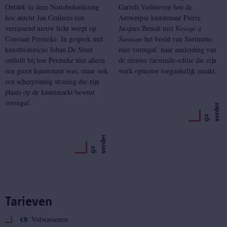
Ontdek in deze Nottebohmlezing
Garrelt Verhoeven hoe de
hoe auteur Jan Ceuleers een
Antwerpse kunstenaar Pierre
verrassend nieuw licht werpt op
Jacques Benoît met
Voyage à
Constant Permeke. In gesprek met
Surinam
het beeld van Suriname
kunsthistoricus Johan De Smet
mee vormgaf, naar aanleiding van
onthult hij hoe Permeke niet alleen
de nieuwe facsimile-editie die zijn
een groot kunstenaar was, maar ook
werk opnieuw toegankelijk maakt.
een scherpzinnig strateeg die zijn
plaats op de kunstmarkt bewust
vormgaf.
r
g
a
v
e
r
d
e
r
g
a
v
e
r
d
e
Tarieven
€8
: Volwassenen