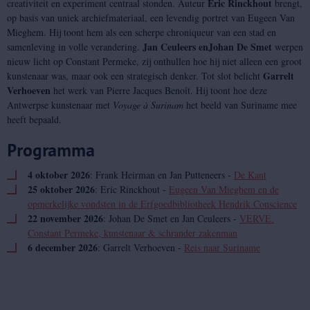
Eric Rinckhout
creativiteit en experiment centraal stonden. Auteur
brengt,
op basis van uniek archiefmateriaal, een levendig portret van Eugeen Van
Mieghem. Hij toont hem als een scherpe chroniqueur van een stad en
Jan Ceuleers en
Johan De Smet
samenleving in volle verandering.
werpen
nieuw licht op Constant Permeke, zij onthullen hoe hij niet alleen een groot
Garrelt
kunstenaar was, maar ook een strategisch denker. Tot slot belicht
Verhoeven
het werk van Pierre Jacques Benoît. Hij toont hoe deze
Antwerpse kunstenaar met
Voyage à Surinam
het beeld van Suriname mee
heeft bepaald.
Programma
4 oktober 2026
: Frank Heirman en Jan Putteneers -
De Kant
25 oktober 2026
: Eric Rinckhout -
Eugeen Van Mieghem en de
opmerkelijke vondsten in de Erfgoedbibliotheek Hendrik Conscience
22 november 2026
: Johan De Smet en Jan Ceuleers -
VERVE.
Constant Permeke, kunstenaar & schrander zakenman
6 december 2026
: Garrelt Verhoeven -
Reis naar Suriname