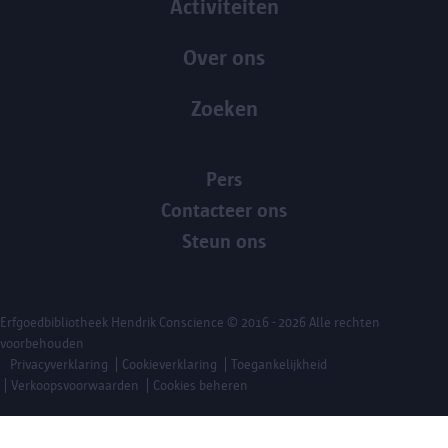
Activiteiten
Over ons
Zoeken
Pers
Contacteer ons
Steun ons
Erfgoedbibliotheek Hendrik Conscience
© 2016 - 2026 Alle rechten
voorbehouden
Privacyverklaring
Cookieverklaring
Toegankelijkheid
Verkoopsvoorwaarden
Cookies beheren