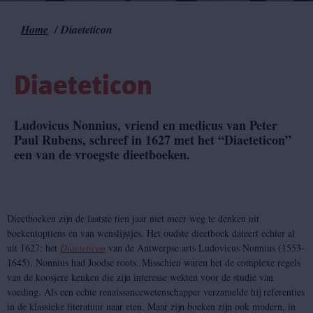
Home
Diaeteticon
Kruimelpad
Diaeteticon
Ludovicus Nonnius, vriend en medicus van Peter
Paul Rubens, schreef in 1627 met het “Diaeteticon”
een van de vroegste dieetboeken.
Dieetboeken zijn de laatste tien jaar niet meer weg te denken uit
boekentoptiens en van wenslijstjes. Het oudste dieetboek dateert echter al
uit 1627: het
Diaeteticon
van de Antwerpse arts Ludovicus Nonnius (1553-
1645). Nonnius had Joodse roots. Misschien waren het de complexe regels
van de koosjere keuken die zijn interesse wekten voor de studie van
voeding. Als een echte renaissancewetenschapper verzamelde hij referenties
in de klassieke literatuur naar eten. Maar zijn boeken zijn ook modern, in