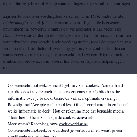
die zin dat ze gebaseerd zijn op waarnemingen en persoonlijke ervaringen.
Zijn eerste boek over voedingsleer verscheen al in 1616, onder de titel
Ichthyophagia
, letterlijk ‘het eten van vissen’. Tegen alle heersende
opvattingen in, beweerde Nonnius dat vis gezonder is dan vlees. Het
Diaeteticon
gaat verder op de ingeslagen weg. Nonnius omschrijft aard en
verteerbaarheid van verschillende voedingsstoffen, toont de voordelen van
vers brood en fruit, betreurt overmatig gebruik van zout en kruiden en
waarschuwt voor het mengen van verschillende wijnen. Hij raadt ook het
drinken van bronwater aan; vooral het water uit Spa zou helpen tegen
nierstenen.
Consciencebibliotheek.be maakt gebruik van cookies. Aan de hand
van die cookies verzamelt en analyseert consciencebibliotheek.be
informatie over je bezoek. Genieten van een optimale ervaring?
Gerelateerd
Bevestig met 'Accepteer alle cookies'. Of stel voorkeuren in en bepaal
welke informatie je deelt. Hou er rekening mee dat bepaalde media
alleen beschikbaar zijn als je de cookies aanvaardt.
Meer weten? Raadpleeg onze
cookieverklaring
.
Consciencebibliotheek.be waardeert je vertrouwen en wenst je een
verrijkende surfervaring toe.