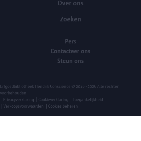
Over ons
Zoeken
Pers
Contacteer ons
Steun ons
Erfgoedbibliotheek Hendrik Conscience
© 2016 - 2026 Alle rechten
voorbehouden
Privacyverklaring
Cookieverklaring
Toegankelijkheid
Verkoopsvoorwaarden
Cookies beheren