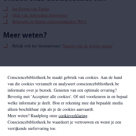
Jan Eggen van Terlan
Orde van Advocaten Antwerpen
Belgische en Duitse oorlogsplakkaten WO I
Meer weten?
Bekijk ook het themadossier '
Nieuws van de groote oorlog
'
Gerelateerd
Consciencebibliotheek.be maakt gebruik van cookies. Aan de hand
van die cookies verzamelt en analyseert consciencebibliotheek.be
informatie over je bezoek. Genieten van een optimale ervaring?
Bevestig met 'Accepteer alle cookies'. Of stel voorkeuren in en bepaal
welke informatie je deelt. Hou er rekening mee dat bepaalde media
alleen beschikbaar zijn als je de cookies aanvaardt.
Meer weten? Raadpleeg onze
cookieverklaring
.
Consciencebibliotheek.be waardeert je vertrouwen en wenst je een
verrijkende surfervaring toe.