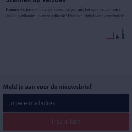
Kunnen we jouw onderzoek vooruithelpen met het scannen van een of
enkele publicaties uit onze collectie? Dien een digitaliseringsverzoek in.
r
g
a
v
e
r
d
e
Meld je aan voor de nieuwsbrief