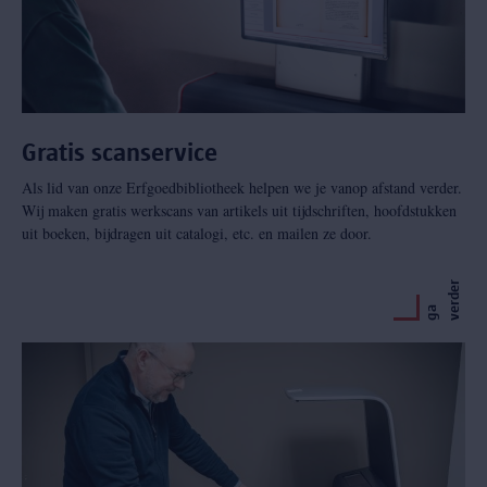
Gratis scanservice
Als lid van onze Erfgoedbibliotheek helpen we je vanop afstand verder.
Wij maken gratis werkscans van artikels uit tijdschriften, hoofdstukken
uit boeken, bijdragen uit catalogi, etc. en mailen ze door.
r
g
a
v
e
r
d
e