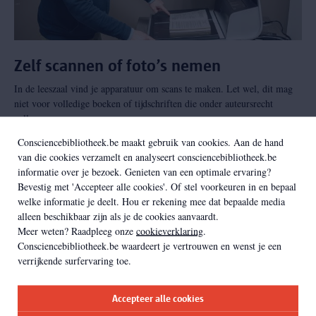
Zelf scannen of foto’s nemen
In de leeszaal vind je apparatuur om scans te maken. Let wel, dit mag
niet voor volledige boeken of tijdschriften die onder auteursrecht
vallen.
Consciencebibliotheek.be maakt gebruik van cookies. Aan de hand
r
van die cookies verzamelt en analyseert consciencebibliotheek.be
informatie over je bezoek. Genieten van een optimale ervaring?
g
a
v
e
r
d
e
Bevestig met 'Accepteer alle cookies'. Of stel voorkeuren in en bepaal
welke informatie je deelt. Hou er rekening mee dat bepaalde media
alleen beschikbaar zijn als je de cookies aanvaardt.
Meer weten? Raadpleeg onze
cookieverklaring
.
Consciencebibliotheek.be waardeert je vertrouwen en wenst je een
verrijkende surfervaring toe.
Accepteer alle cookies