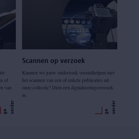
Scannen op verzoek
tie
Kunnen we jouw onderzoek vooruithelpen met
en of
het scannen van een of enkele publicaties uit
en van
onze collectie? Dien een digitaliseringsverzoek
in.
r
r
g
a
v
e
r
d
e
g
a
v
e
r
d
e