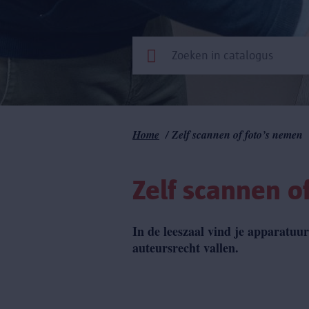
Kruimelpad
Home
Zelf scannen of foto’s nemen
Zelf scannen o
In de leeszaal vind je apparatuur
auteursrecht vallen.