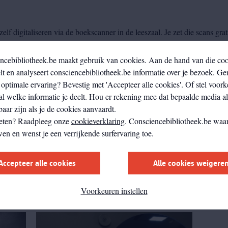
zelf digitaliseren via de boekscanner in de leeszaal. Je zet die scans grat
ncebibliotheek.be maakt gebruik van cookies. Aan de hand van die co
lectiestukken mogen niet gescand worden.
t en analyseert consciencebibliotheek.be informatie over je bezoek. Ge
optimale ervaring? Bevestig met 'Accepteer alle cookies'. Of stel voork
al welke informatie je deelt. Hou er rekening mee dat bepaalde media a
aar zijn als je de cookies aanvaardt.
afeerd worden. Je brengt hiervoor zelf een toestel mee. Als je de foto’s
eten? Raadpleeg onze
cookieverklaring
. Consciencebibliotheek.be waar
r de toelating aanvragen aan
het digitaal atelier
van de Erfgoedbibliothe
wen en wenst je een verrijkende surfervaring toe.
Accepteer alle cookies
Alle cookies weigere
Voorkeuren instellen