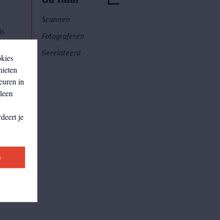
Scannen
is
Fotograferen
Gerelateerd
okies
nieten
euren in
lleen
deert je
ek.
n