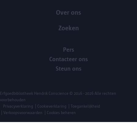
Over ons
Zoeken
Pers
Contacteer ons
Steun ons
Erfgoedbibliotheek Hendrik Conscience
© 2016 - 2026 Alle rechten
voorbehouden
Privacyverklaring
Cookieverklaring
Toegankelijkheid
Verkoopsvoorwaarden
Cookies beheren