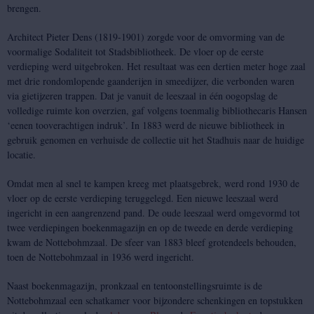
brengen.
Architect Pieter Dens (1819-1901) zorgde voor de omvorming van de
voormalige Sodaliteit tot Stadsbibliotheek. De vloer op de eerste
verdieping werd uitgebroken. Het resultaat was een dertien meter hoge zaal
met drie rondomlopende gaanderijen in smeedijzer, die verbonden waren
via gietijzeren trappen. Dat je vanuit de leeszaal in één oogopslag de
volledige ruimte kon overzien, gaf volgens toenmalig bibliothecaris Hansen
‘eenen tooverachtigen indruk’. In 1883 werd de nieuwe bibliotheek in
gebruik genomen en verhuisde de collectie uit het Stadhuis naar de huidige
locatie.
Omdat men al snel te kampen kreeg met plaatsgebrek, werd rond 1930 de
vloer op de eerste verdieping teruggelegd. Een nieuwe leeszaal werd
ingericht in een aangrenzend pand. De oude leeszaal werd omgevormd tot
twee verdiepingen boekenmagazijn en op de tweede en derde verdieping
kwam de Nottebohmzaal. De sfeer van 1883 bleef grotendeels behouden,
toen de Nottebohmzaal in 1936 werd ingericht.
Naast boekenmagazijn, pronkzaal en tentoonstellingsruimte is de
Nottebohmzaal een schatkamer voor bijzondere schenkingen en topstukken