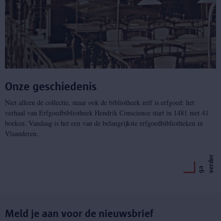
Onze geschiedenis
Niet alleen de collectie, maar ook de bibliotheek zelf is erfgoed: het
verhaal van Erfgoedbibliotheek Hendrik Conscience start in 1481 met 41
boeken. Vandaag is het een van de belangrijkste erfgoedbibliotheken in
Vlaanderen.
r
g
a
v
e
r
d
e
Meld je aan voor de nieuwsbrief