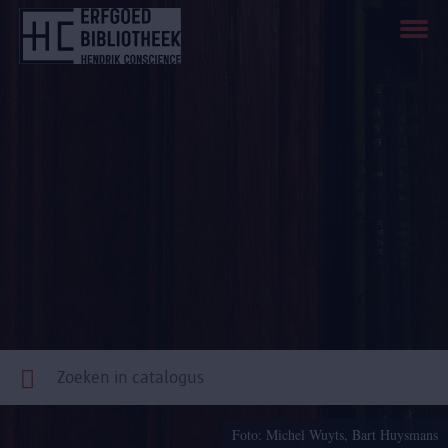
Overslaan
en
naar
de
inhoud
gaan
Foto: Michel Wuyts, Bart Huysmans