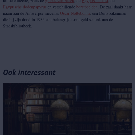
uit de collectie, zoals de
globes van Blaeu
, de
Egyptische kast
, de
Egyptische dodenpapyrus
en verschillende
borstbeelden
. De zaal dankt haar
naam aan de Antwerpse mecenas
Oscar Nottebohm
, een Duits zakenman
die bij zijn dood in 1935 een belangrijke som geld schonk aan de
Stadsbibliotheek.
Ook interessant