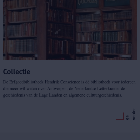
Collectie
De Erfgoedbibliotheek Hendrik Conscience is dé bibliotheek voor iedereen
die meer wil weten over Antwerpen, de Nederlandse Letterkunde, de
geschiedenis van de Lage Landen en algemene cultuurgeschiedenis.
r
g
a
v
e
r
d
e