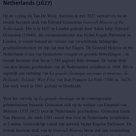
Netherlands (1627)
Op de veiling bij Van De Wiele Auctions in mei 2023 verwierven we de
tweede herziene druk van Edward Grimestons
Generall Historie of the
Netherlands
. Die is in 1627 in Londen gedrukt door Adam Islip. Edward
Grimeston (†1640), die ceremoniemeester was bij het Engels Parlement in
Londen, is vooral bekend als vertaler van verschillende belangrijke
geschiedenisboeken uit zijn tijd naar het Engels. De Generall Historie of the
Netherlands is een van Grimestons vroegste en grootste bewerkingen – de
tweede herziene druk bevat 1.588 pagina’s folio formaat. De eerste druk
van deze kloeke geschiedenis van de Nederlanden verscheen in 1608. Het is
eigenlijk een vertaling van
La grande chronique ancienne et moderne, de
Hollande, Zelande, West-Frise
van Jean François Le Petit (1546-ca. 1615).
Dat werk werd in 1601 gedrukt in Dordrecht.
Voor het vervolg op
La grande chronique
en de contemporaine
gebeurtenissen baseerde Grimeston zich op de werken van Emanuel van
Meteren (1535-1612) over de Nederlandse geschiedenis. Grimeston kende
Van Meteren, die sinds 1583 consul was voor de Nederlandse kooplieden
in Londen, vermoedelijk vanuit zijn netwerk bij het Engelse Parlement. De
tweede herziene druk van de
Generall Historie
bevat ook een voortzetting