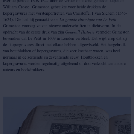
over de periode 1608-1627 door de verder onbekend gebleven kapelaan
William Crosse. Grimeston gebruikte voor beide drukken de
kopergravures met vorstenportretten van Christoffel I van Sichem (1546-
1624). Die had hij gemaakt voor
La grande chronique van Le Petit
.
Grimeston voorzag ze van nieuwe onderschriften in dichtvorm. In de
opdracht van de eerste druk van zijn
Generall Historie
vermeldt Grimeston
bovendien dat Le Petit in 1609 in Londen verbleef. Dat wijst erop dat zij
de kopergravures direct met elkaar hebben uitgewisseld. Het hergebruik
van houtblokken of kopergravures, die zeer kostbaar waren, was heel
normaal in de zestiende en zeventiende eeuw. Houtblokken en
kopergravures werden regelmatig uitgeleend of doorverkocht aan andere
auteurs en boekdrukkers.