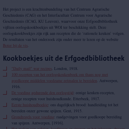
Het project is een krachtenbundeling van het Centrum Agrarische
Geschiedenis (CAG) en het Interfacultair Centrum voor Agrarische
Geschiedenis (ICAG, KU Leuven), waarvoor onze Erfgoedbibliotheek
vijftien oorlogskookboekjes uit WOI ter beschikking stelt. Deze
oorlogskookboekjes zijn rijk aan recepten die de ‘rationele keuken’ volgen.
De resultaten van het onderzoek zijn onder meer te lezen op de website
Boter bij de vis
.
Kookboekjes uit de Erfgoedbibliotheek
"Daily mail" war recipes
. London, 1918.
100 recepten van het oorlogskeukenboek om thans nog met
goedkoope middelen voedzame eetmalen te bereiden
. Antwerpen,
1916.
De voeding gedurende den oorlogstijd
: eenige keuken-recepten,
eenige recepten voor huishoudkunde. Etterbeek, 1917.
Eerste huishoudboekje
: ons dagelijksch brood: handleiding tot het
bereiden onzer gewone spijzen. Gent, 1915.
Grondregels voor voeding
: raadgevingen voor goedkoope bereiding
van spijzen. Antwerpen, [1916].
Het maken van geleien, konfituren en siropen en het inleggen, drogen