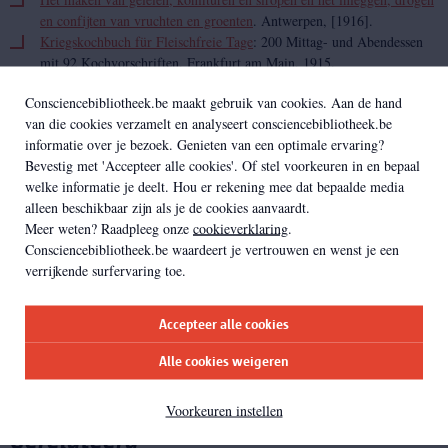
en confijten van vruchten en groenten
. Antwerpen, [1916].
Kriegskochbuch für Fleischfreie Tage
: 200 Mittag- und Abendessen
mit 92 Kochvorschriften. Frankfurt am Main, 1915.
Nuttige wenken over spaarzame en voedzame keuken in oorlogstijd
.
Consciencebibliotheek.be maakt gebruik van cookies. Aan de hand
Antwerpen, s.a.
van die cookies verzamelt en analyseert consciencebibliotheek.be
Onze voeding: wat wij dagelijksch moeten gebruiken om onze
informatie over je bezoek. Genieten van een optimale ervaring?
krachten te behouden en in het leven te blijven
. Antwerpen, [1917].
Bevestig met 'Accepteer alle cookies'. Of stel voorkeuren in en bepaal
Praktisch en spaarzaam keukenboekje
. Antwerpen, [1916].
welke informatie je deelt. Hou er rekening mee dat bepaalde media
Praktisch en spaarzaam keukenboekje
. Antwerpen, [1918]. E
alleen beschikbaar zijn als je de cookies aanvaardt.
Syllabus d'un cours populaire d'alimentation humaine
. Gembloux,
Meer weten? Raadpleeg onze
cookieverklaring
.
1916.
Consciencebibliotheek.be waardeert je vertrouwen en wenst je een
Vers le régime végétarien
. Charleroi, 1915.
verrijkende surfervaring toe.
Oorlogskookboek
: eenvoudige handleiding ter bereiding van
smakelijke, voedzame gerechten en vleeschlooze schotels...
Amsterdam, 1918.
Accepteer alle cookies
Laatste nieuwe recepten voor de dure tijd voor 1918
. S.l., 1918.
Alle cookies weigeren
Voorkeuren instellen
Gerelateerd