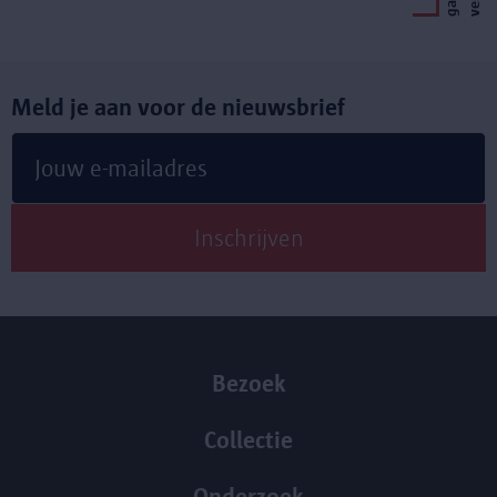
g
a
v
e
r
d
e
Meld je aan voor de nieuwsbrief
Bezoek
Collectie
Onderzoek