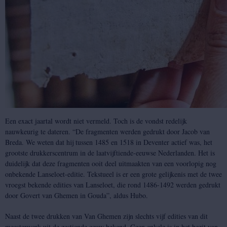
Een exact jaartal wordt niet vermeld. Toch is de vondst redelijk
nauwkeurig te dateren. “De fragmenten werden gedrukt door Jacob van
Breda. We weten dat hij tussen 1485 en 1518 in Deventer actief was, het
grootste drukkerscentrum in de laatvijftiende-eeuwse Nederlanden. Het is
duidelijk dat deze fragmenten ooit deel uitmaakten van een voorlopig nog
onbekende Lanseloet-editie. Tekstueel is er een grote gelijkenis met de twee
vroegst bekende edities van Lanseloet, die rond 1486-1492 werden gedrukt
door Govert van Ghemen in Gouda”, aldus Hubo.
Naast de twee drukken van Van Ghemen zijn slechts vijf edities van dit
meesterwerk uit de zestiende eeuw bekend. Geen enkele is in het bezit van