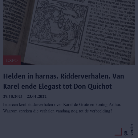
EXPO
Helden in harnas. Ridderverhalen. Van
Karel ende Elegast tot Don Quichot
29.10.2021 - 23.01.2022
Iedereen kent ridderverhalen over Karel de Grote en koning Arthur.
Waarom spreken die verhalen vandaag nog tot de verbeelding?
r
g
a
v
e
r
d
e