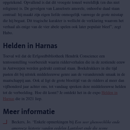
opgetekend. Opvallend is dat dit vroegste toneel wereldlijk (en dus niet
religieus) is. De gevolgen van Lanseloets amorele, onhoofse daad staan
centraal: hij maakt zijn eigen liefde onmogelijk vanwege de grote misstap
die hij begaat. Dit tragische karakter is wellicht de verklaring waarom het
verhaal als enige van de vier abele spelen ook later populair bleef”, zegt
Hubo.
Helden in Harnas
Toeval wil dat de Erfgoedbibliotheek Hendrik Conscience een
tentoonstelling voorbereidt waarin ridderverhalen die in de zestiende eeuw
in Antwerpen werden gedrukt centraal staan. Boekdrukkers in die tijd
pasten dit bij uitstek middeleeuwse genre aan de veranderende smaak in de
maatschappij aan. Ook al ligt de grote bloeitijd van de ridders al meer dan
vijfhonderd jaar achter ons, tot vandaag spreken deze middeleeuwse helden
tot de verbeelding. Hoe dit komt? Je ontdekt het in de expo
Helden in
Harnas
die in 2021 liep.
Meer informatie
Beckers, Jo. “Enkele opmerkingen bij
Een seer ghenoechlike ende
amoroeze historie vanden eedelen Lantsloet ende die scone