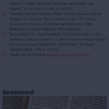
Sandrijn
(± 1486). Van hoofse toneeltekst naar leestekst voor
burgers?” in
Literatuur
6 (1989), p. 222-228.
Salemans, Benedictus Johannes Paulus
. Building Stemmas with the
Computer in a Cladistic, Neo-Lachmannian Way. The Case of
Fourteen Text Versions of
Lanseloet van Denemerken. 2000.
Katholieke Universiteit Nijmegen. PhD dissertation.
Koch, Anton C-F., “Jacob van Breda” in
Post-incunabula and their
publishers in the Low Countries: a selection based on Wouter Nijhoff's
L'art typographique
, Hendrik D.L. Vervliet (ed.)
,
The Hague :
Martinus Nijhoff, 1979, p. 120-122.
Ontdek onze deelcollectie
fragmenten en membra disjecta
.
Gerelateerd