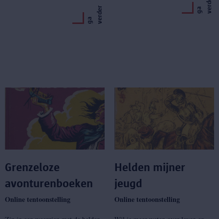
r
r
g
a
v
e
r
d
e
g
a
v
e
r
d
e
Grenzeloze
Helden mijner
avonturenboeken
jeugd
Online tentoonstelling
Online tentoonstelling