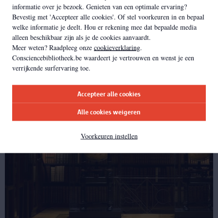
informatie over je bezoek. Genieten van een optimale ervaring?
Erfgoedbibliotheek Hendrik
Bevestig met 'Accepteer alle cookies'. Of stel voorkeuren in en bepaal
Conscience toonde heel wat
welke informatie je deelt. Hou er rekening mee dat bepaalde media
materiaal over alcoholmisbruik
alleen beschikbaar zijn als je de cookies aanvaardt.
omstreeks 1900.
Meer weten? Raadpleeg onze
cookieverklaring
.
Consciencebibliotheek.be waardeert je vertrouwen en wenst je een
verrijkende surfervaring toe.
r
g
a
v
e
r
d
e
Accepteer alle cookies
Alle cookies weigeren
Voorkeuren instellen