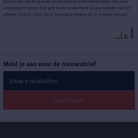
Bezoek een van de mooiste en prestigieuze bibliotheekruimtes met jouw
vereniging of groep. Een gids loodst je doorheen de geschiedenis van het
gebouw en geeft uitleg bij de bijzondere boeken die er worden bewaard.
r
g
a
v
e
r
d
e
Meld je aan voor de nieuwsbrief