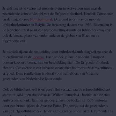
Je gids neemt je vanop het mooiste plein in Antwerpen mee naar de
zeventiende-eeuwse vleugel van de Erfgoedbibliotheek Hendrik Conscience
en de majestueuze
Nottebohmzaal
. Deze zaal is één van de mooiste
bibliotheekruimten in België. De inrichting dateert van 1936. Bovendien is
de Nottebohmzaal naast een tentoonstellingsruimte en bibliotheekmagazijn
ook de bewaarplaats van onder anderen de globes van Blaeu en de
Egyptische kast.
Je wandelt tijdens de rondleiding door indrukwekkende magazijnen naar de
microfilmzaal en de
leeszaal
. Daar ontdek je hoe je anderhalf miljoen
boeken koestert, bewaart en ter beschikking stelt. De Erfgoedbibliotheek
Hendrik Conscience is een literaire schatkamer boordevol Vlaams cultureel
erfgoed. Deze rondleiding is ideaal voor liefhebbers van Vlaamse
geschiedenis en Nederlandse letterkunde.
Ook de bibliotheek zelf is erfgoed. Het verhaal van de erfgoedbibliotheek
startte in 1481 toen stadsadvocaat Willem Pauwels 41 boeken aan de stad
Antwerpen schonk. Jammer genoeg gingen de boeken in 1576 verloren
door een brand tijdens de Spaanse Furie. Dit bewijst dat de geschiedenis
van de Erfgoedbibliotheek Hendrik Conscience onlosmakelijk verbonden is