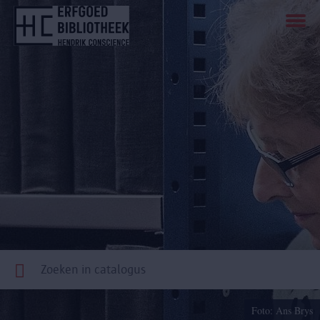
Overslaan
en
naar
de
inhoud
gaan
Foto: Ans Brys