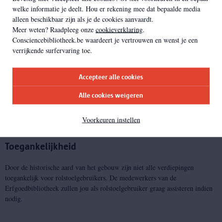
welke informatie je deelt. Hou er rekening mee dat bepaalde media
alleen beschikbaar zijn als je de cookies aanvaardt.
Meer weten? Raadpleeg onze
cookieverklaring
.
Boek hier je groepsbezoek met gids
Consciencebibliotheek.be waardeert je vertrouwen en wenst je een
verrijkende surfervaring toe.
Hebt u nog vragen?
Accepteer alle cookies
Voor vragen over dit groepsbezoek kan u terecht bij ons Team Booking.
Alle cookies weigeren
Tel:
03 339.47.00
Voorkeuren instellen
E-mail:
booking@antwerpen.be
Toegankelijkheid
Door de historische aard van het gebouw zijn niet alle verdiepingen
toegankelijk voor rolstoelgebruikers. De medewerkers van de
Erfgoedbibliotheek zullen jou als rolstoelgebruiker graag assisteren indien
nodig.