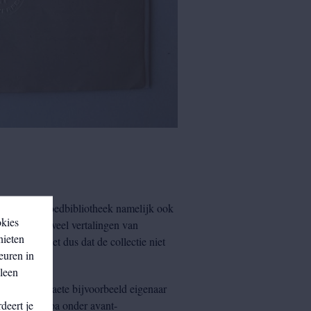
melt de Erfgoedbibliotheek namelijk ook
okies
subsidiëren veel vertalingen van
nieten
Zo komt het dus dat de collectie niet
euren in
lleen
 Roger Avermaete bijvoorbeeld eigenaar
deert je
n heel Europa onder avant-