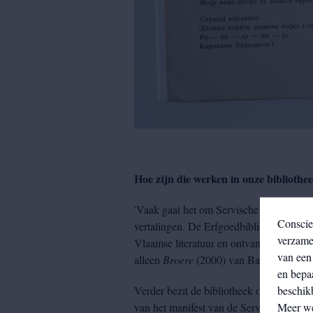
Hoe zijn die werken in onze bibliothe
'Vaak gaat het om Servische vertalingen
Conscie
vertalingen. De Erfgoedbibliotheek ontva
verzamel
Vlaamse literatuur en ontvangen hiervan
van een 
alleen
Broere
(2000) van Bart Moeyaert 
en bepa
beschikb
Verder bezit de bibliotheek ook veel pub
Meer w
van het manifest van de Servische avant