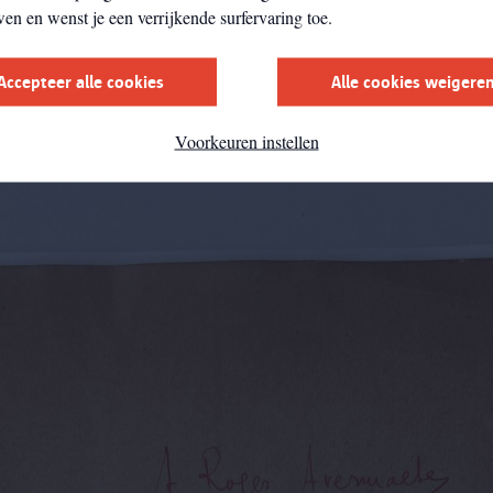
wen en wenst je een verrijkende surfervaring toe.
t was ervan overtuigd dat de westerse cultuur gefaald had en plaats mo
it de Balkan. Ze waren gek op chaos en voorzagen een culturele revoluti
Accepteer alle cookies
Alle cookies weigere
Voorkeuren instellen