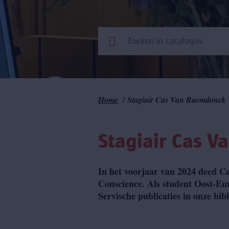
Kruimelpad
Home
Stagiair Cas Van Raemdonck
Stagiair Cas 
In het voorjaar van 2024 deed Ca
Conscience. Als student Oost-Eur
Servische publicaties in onze bib