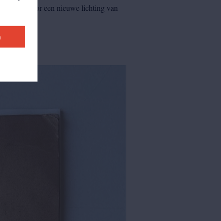
est maken voor een nieuwe lichting van
e.'
n