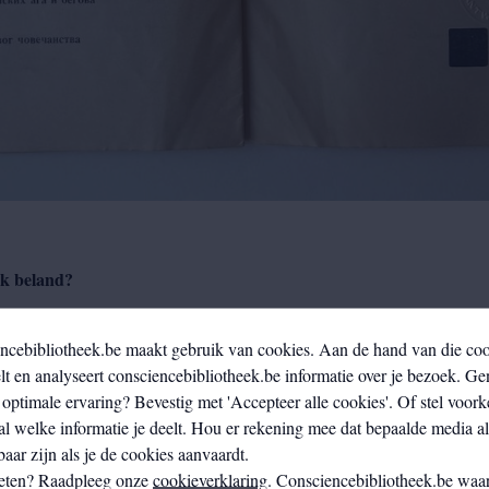
ek beland?
 van Nederlandstalige Vlaamse literatuur. Van Vlaamse literatuur verza
ncebibliotheek.be maakt gebruik van cookies. Aan de hand van die co
ngt bijvoorbeeld regelmatig vertalingen via Literatuur Vlaanderen. Zij 
t en analyseert consciencebibliotheek.be informatie over je bezoek. Ge
 exemplaren, waarvan ze er ook een aan de Erfgoedbibliotheek doneren. 
optimale ervaring? Bevestig met 'Accepteer alle cookies'. Of stel voork
bevat, maar ook de Servische vertaling
Braća
(2021).
al welke informatie je deelt. Hou er rekening mee dat bepaalde media a
aar zijn als je de cookies aanvaardt.
licaties die uit de persoonlijke collectie van schrijvers komen. Zo was
eten? Raadpleeg onze
cookieverklaring
. Consciencebibliotheek.be waar
-gardebeweging Zenit. Deze beweging was in de jaren twintig bekend i