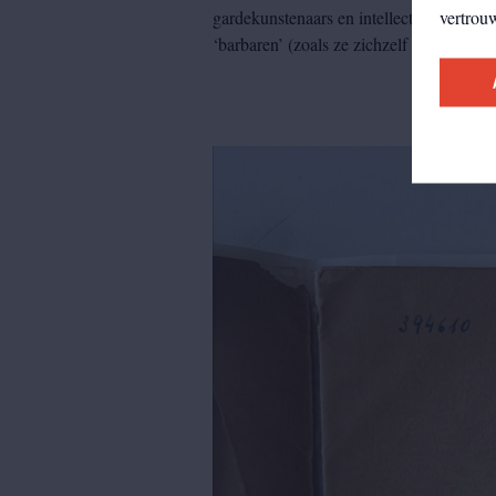
vertrou
gardekunstenaars en intellectuelen. Zeni
‘barbaren’ (zoals ze zichzelf noemden) u