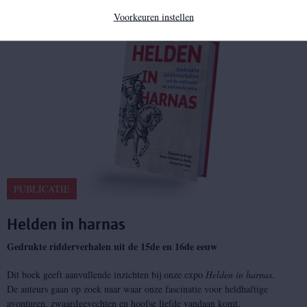
Voorkeuren instellen
PUBLICATIE
Helden in harnas
Gedrukte ridderverhalen uit de 15de en 16de eeuw
Dit boek geeft aanvullende inzichten bij onze expo
Helden in harnas.
De auteurs gaan op zoek naar waar onze fascinatie voor heldhaftige
avonturen, zwaardgevechten en hoofse liefde vandaan komt.