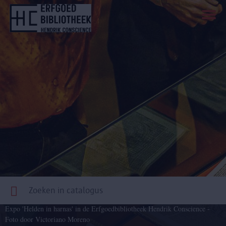
Overslaan
en
naar
de
inhoud
gaan
Expo 'Helden in harnas' in de Erfgoedbibliotheek Hendrik Conscience -
Foto door Victoriano Moreno