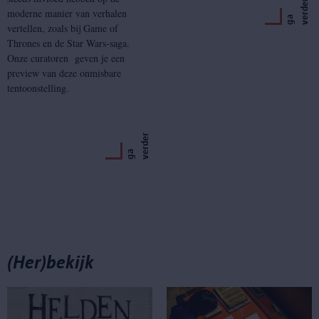
r
moderne manier van verhalen
g
a
v
e
r
d
e
vertellen, zoals bij Game of
Thrones en de Star Wars-saga.
Onze curatoren geven je een
preview van deze onmisbare
tentoonstelling.
r
g
a
v
e
r
d
e
(Her)bekijk