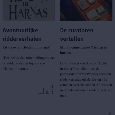
Avontuurlijke
De curatoren
ridderverhalen
vertellen
Uit de expo 'Helden in harnas'
Minidocumentaires 'Helden in
harnas'
(Her)bekijk de animatiefilmpjes van
de ridderverhalen bij de expo
De curatoren van de expo 'Helden
'Helden in harnas'.
in harnas' vertellen over de
populariteit en veelvormigheid van
ridderverhalen uit de 15e en 16e
eeuw en over de rol van Antwerpen
r
in de internationale riddermarkt van
g
a
v
e
r
d
e
toen.