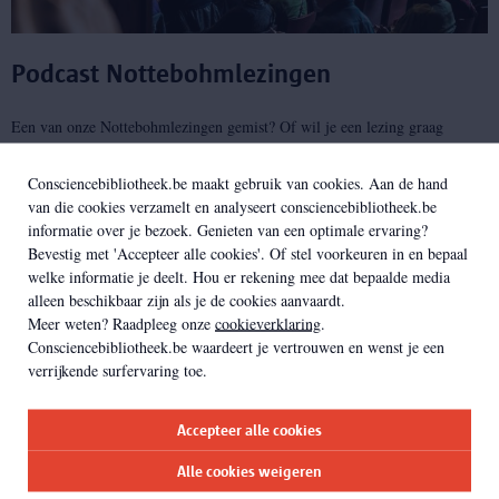
Podcast Nottebohmlezingen
Een van onze Nottebohmlezingen gemist? Of wil je een lezing graag
herbeluisteren? Dankzij onze podcast kan je altijd en overal luisteren
naar onze Nottebohmlezingen.
Consciencebibliotheek.be maakt gebruik van cookies. Aan de hand
van die cookies verzamelt en analyseert consciencebibliotheek.be
informatie over je bezoek. Genieten van een optimale ervaring?
ga verder
Bevestig met 'Accepteer alle cookies'. Of stel voorkeuren in en bepaal
welke informatie je deelt. Hou er rekening mee dat bepaalde media
alleen beschikbaar zijn als je de cookies aanvaardt.
Meer weten? Raadpleeg onze
cookieverklaring
.
Consciencebibliotheek.be waardeert je vertrouwen en wenst je een
verrijkende surfervaring toe.
Accepteer alle cookies
De publicatie
Alle cookies weigeren