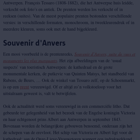
Antwerpen. François Tessaro (1808-1882), die het Antwerpse huis leidde,
verkocht ook foto’s en antiek. De prenten werden los verkocht of in
reeksen (suites). Van de meest populaire prenten bestonden verschillende
versies: in verschillende formaten, monochroom, in tweekleurendruk of in
meerdere kleuren, soms ook met de hand bijgekleurd.
Souvenir d'Anvers
Een mooi voorbeeld is de prentenreeks,
Souvenir d’Anvers, suite de vues et
monuments les plus marquants
. Het zijn afbeeldingen van de ‘usual
suspects’ van toeristisch Antwerpen: de kathedraal en de grote
monumentale kerken, de putkevie van Quinten Matsys, het standbeeld van
Rubens, de Beurs, … Ook de winkel van Tessaro zelf, op de Schoenmarkt,
is op een
prent
vereeuwigd. Of er altijd zo’n volkstoeloop voor het
uitstalraam geweest is, valt te betwijfelen.
Ook de actualiteit werd soms vereeuwigd in een commerciële litho. Dat
gebeurde ter gelegenheid van het bezoek van de Engelse koningin Victoria
en haar echtgenoot prins Albert aan Antwerpen in september 1843.
Bovenaan worden de belangrijkste gebouwen benoemd, onderaan zijn het
de schepen van de erevloot. Het schip van Victoria en Albert ligt voor de
kathedraal; aan de Onze-Lieve-Vrouwetoren wappert een indrukwekkend