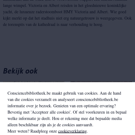
lange wimpel. Victoria en Albert reisden in het gloednieuwe koninklijke
yacht, de luxueuze raderstoomboot HMY Victoria and Albert. Wie goed
kijkt merkt op dat het stadhuis niet erg natuurgetrouw is weergegeven. Ook
de torenspits van de kathedraal is naar verhouding te hoog.
Bekijk ook
Consciencebibliotheek.be maakt gebruik van cookies. Aan de hand
van die cookies verzamelt en analyseert consciencebibliotheek.be
informatie over je bezoek. Genieten van een optimale ervaring?
Bevestig met 'Accepteer alle cookies'. Of stel voorkeuren in en bepaal
welke informatie je deelt. Hou er rekening mee dat bepaalde media
alleen beschikbaar zijn als je de cookies aanvaardt.
Geschiedenis van
Antwerpen in 19e-
Meer weten? Raadpleeg onze
cookieverklaring
.