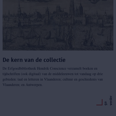
De kern van de collectie
De Erfgoedbibliotheek Hendrik Conscience verzamelt boeken en
tijdschriften (ook digitaal) van de middeleeuwen tot vandaag op drie
gebieden: taal en letteren in Vlaanderen; cultuur en geschiedenis van
Vlaanderen; en Antwerpen.
r
g
a
v
e
r
d
e