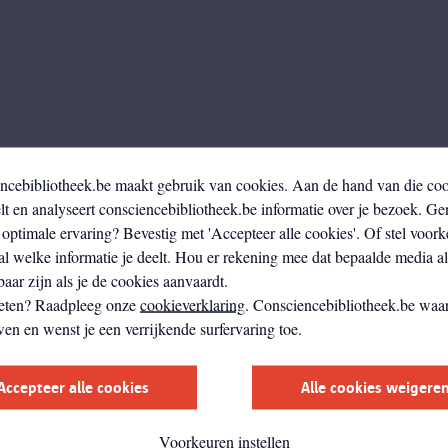
ncebibliotheek.be maakt gebruik van cookies. Aan de hand van die co
t en analyseert consciencebibliotheek.be informatie over je bezoek. Ge
optimale ervaring? Bevestig met 'Accepteer alle cookies'. Of stel voork
al welke informatie je deelt. Hou er rekening mee dat bepaalde media a
aar zijn als je de cookies aanvaardt.
eten? Raadpleeg onze
cookieverklaring
. Consciencebibliotheek.be waar
wen en wenst je een verrijkende surfervaring toe.
Accepteer alle cookies
Alle cookies weigere
Voorkeuren instellen