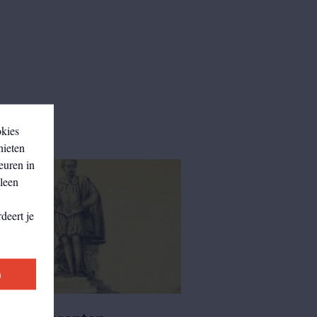
okies
nieten
euren in
lleen
deert je
n