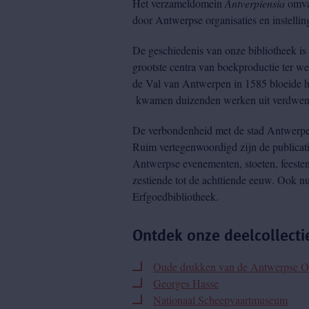
Het verzameldomein
Antverpiensia
omvat
door Antwerpse organisaties en instelli
De geschiedenis van onze bibliotheek i
grootste centra van boekproductie ter 
de Val van Antwerpen in 1585 bloeide he
kwamen duizenden werken uit verdwenen 
De verbondenheid met de stad Antwerpen 
Ruim vertegenwoordigd zijn de publicatie
Antwerpse evenementen, stoeten, feesten
zestiende tot de achttiende eeuw. Ook n
Erfgoedbibliotheek.
Ontdek onze deelcollecti
Oude drukken van de Antwerpse O
Georges Hasse
Nationaal Scheepvaartmuseum