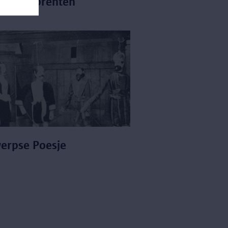
orische prenten
erpse Poesje