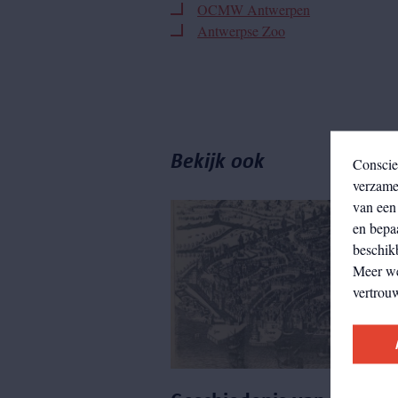
OCMW Antwerpen
Antwerpse Zoo
Bekijk ook
Conscie
verzamel
van een 
en bepa
beschikb
Meer w
vertrou