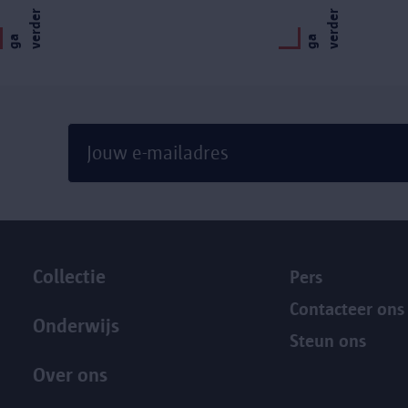
r
r
g
a
v
e
r
d
e
g
a
v
e
r
d
e
Collectie
Pers
Contacteer ons
Onderwijs
Steun ons
Over ons