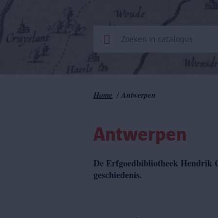
Kruimelpad
Home
Antwerpen
Antwerpen
De Erfgoedbibliotheek Hendrik C
geschiedenis.