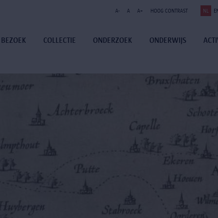
A-
A
A+
HOOG CONTRAST
NL
E
BEZOEK
COLLECTIE
ONDERZOEK
ONDERWIJS
ACTI