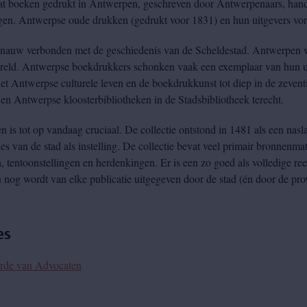
 boeken gedrukt in Antwerpen, geschreven door Antwerpenaars, hand
ngen. Antwerpse oude drukken (gedrukt voor 1831) en hun uitgevers vor
s nauw verbonden met de geschiedenis van de Scheldestad. Antwerpen 
wereld. Antwerpse boekdrukkers schonken vaak een exemplaar van hun u
t Antwerpse culturele leven en de boekdrukkunst tot diep in de zeven
Antwerpse kloosterbibliotheken in de Stadsbibliotheek terecht.
is tot op vandaag cruciaal. De collectie ontstond in 1481 als een nasl
s van de stad als instelling. De collectie bevat veel primair bronnenmat
, tentoonstellingen en herdenkingen. Er is een zo goed als volledige r
u nog wordt van elke publicatie uitgegeven door de stad (én door de pr
es
rde van Advocaten