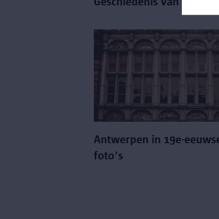
Geschiedenis van Antwe
Antwerpen in 19e-eeuws
foto's