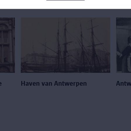
rpen
Antwerpse oude drukken
Hist
e
Haven van Antwerpen
Antw