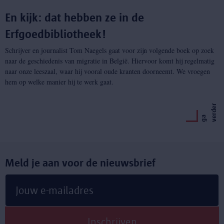
En kijk: dat hebben ze in de
Erfgoedbibliotheek!
Schrijver en journalist Tom Naegels gaat voor zijn volgende boek op zoek
naar de geschiedenis van migratie in België. Hiervoor komt hij regelmatig
naar onze leeszaal, waar hij vooral oude kranten doorneemt. We vroegen
hem op welke manier hij te werk gaat.
r
g
a
v
e
r
d
e
Meld je aan voor de nieuwsbrief