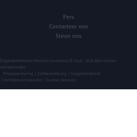
Pers
Contacteer ons
Steun ons
Erfgoedbibliotheek Hendrik Conscience
© 2016 - 2026 Alle rechten
voorbehouden
Privacyverklaring
Cookieverklaring
Toegankelijkheid
Verkoopsvoorwaarden
Cookies beheren