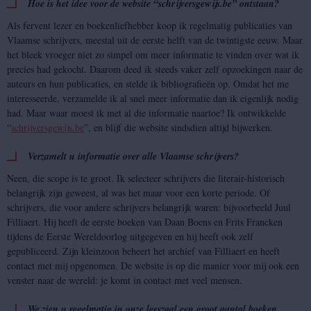
Hoe is het idee voor de website “schrijversgewijs.be” ontstaan?
Als fervent lezer en boekenliefhebber koop ik regelmatig publicaties van
Vlaamse schrijvers, meestal uit de eerste helft van de twintigste eeuw. Maar
het bleek vroeger niet zo simpel om meer informatie te vinden over wat ik
precies had gekocht. Daarom deed ik steeds vaker zelf opzoekingen naar de
auteurs en hun publicaties, en stelde ik bibliografieën op. Omdat het me
interesseerde, verzamelde ik al snel meer informatie dan ik eigenlijk nodig
had. Maar waar moest ik met al die informatie naartoe? Ik ontwikkelde
“
schrijversgewijs.be
”, en blijf die website sindsdien altijd bijwerken.
Verzamelt u informatie over alle Vlaamse schrijvers?
Neen, die scope is te groot. Ik selecteer schrijvers die literair-historisch
belangrijk zijn geweest, al was het maar voor een korte periode. Of
schrijvers, die voor andere schrijvers belangrijk waren: bijvoorbeeld Juul
Filliaert. Hij heeft de eerste boeken van Daan Boens en Frits Francken
tijdens de Eerste Wereldoorlog uitgegeven en hij heeft ook zelf
gepubliceerd. Zijn kleinzoon beheert het archief van Filliaert en heeft
contact met mij opgenomen. De website is op die manier voor mij ook een
venster naar de wereld: je komt in contact met veel mensen.
We zien u regelmatig in onze leeszaal een groot aantal boeken