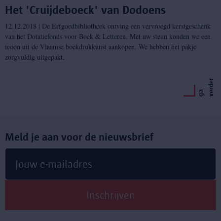
Het 'Cruijdeboeck' van Dodoens
12.12.2018 | De Erfgoedbibliotheek ontving een vervroegd kerstgeschenk
van het Dotatiefonds voor Boek & Letteren. Met uw steun konden we een
icoon uit de Vlaamse boekdrukkunst aankopen. We hebben het pakje
zorgvuldig uitgepakt.
r
g
a
v
e
r
d
e
Meld je aan voor de nieuwsbrief