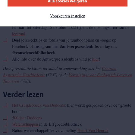
Alle cookies weigeren
Praktisch
Voorkeuren instellen
De presentatie en de zadenbib zijn vrij toegankelijk vanaf zaterdag 26
februari tot zaterdag 15 oktober 2022 tijdens de openingsuren van de
leeszaal
.
Deel
je kweektips en foto’s van je tuinboonplant en -oogst op
#antwerpsezadenbibs
Facebook of Instagram met
en tag ons
@consciencebibliotheek
Alle info over de Antwerpse zadenbibs vind je
hier
!
Deze presentatie kwam tot stand in samenwerking met het
Centrum
Agrarische Geschiedenis
(CAG) en de
Vereniging voor Ecologisch Leven en
Tuinieren
(Velt).
Verder lezen
Het Cruijdeboeck van Dodoens
: hier wordt gesproken over de “groote
boon”
500 jaar Dodoens
Wetenschappen
in de Erfgoedbibliotheek
Natuurwetenschappelijke verzameling
Henri Van Heurck