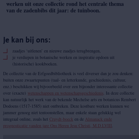
werken uit onze collectie rond het centrale thema
van de zadenbibs dit jaar: de tuinboon.
Je kan bij ons:
zaadjes ‘uitlenen’ en nieuwe zaadjes terugbrengen,
je verdiepen in botanische werken en inspiratie opdoen uit
(historische) kookboeken.
De collectie van de Erfgoedbibliotheek is veel diverser dan je zou denken:
buiten onze zwaartepunten (taal- en letterkunde, geschiedenis, cultuur,
enz.) beschikken wij bijvoorbeeld over een bijzonder interessante collectie
over (exacte)
wetenschappen en wetenschapsgeschiedenis
. In deze collectie
kan natuurlijk het werk van de bekende Mechelse arts en botanicus Rembert
Dodoens (1517-1585) niet ontbreken. Deze kostbare werken kunnen we
jammer genoeg niet tentoonstellen, maar enkele staan gelukkig wel
integraal online, zoals het
Cruydt-boeck
en de
Almanack ende
prognosticatie vanden jare Ons Heren Jesu Christi, M.D.LVIII
.