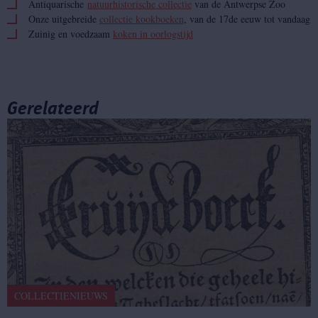
Antiquarische
natuurhistorische collectie
van de Antwerpse Zoo
Onze uitgebreide
collectie kookboeken
, van de 17de eeuw tot vandaag
Zuinig en voedzaam
koken in oorlogstijd
Gerelateerd
COLLECTIENIEUWS