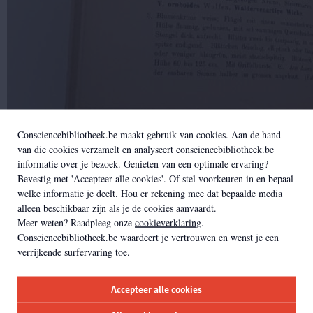
Consciencebibliotheek.be maakt gebruik van cookies. Aan de hand
van die cookies verzamelt en analyseert consciencebibliotheek.be
informatie over je bezoek. Genieten van een optimale ervaring?
Prof. Dr. Thomé's
 Flora von Deutschland, Österreich und der Sc
Bevestig met 'Accepteer alle cookies'. Of stel voorkeuren in en bepaal
Band III, Bermühler, Berlin, 1903. 
EHC 682794:3
welke informatie je deelt. Hou er rekening mee dat bepaalde media
alleen beschikbaar zijn als je de cookies aanvaardt.
Zoektip
Meer weten? Raadpleeg onze
cookieverklaring
.
Consciencebibliotheek.be waardeert je vertrouwen en wenst je een
Ben je via een zoekmachine of in databanken op zoek naar meer
verrijkende surfervaring toe.
(historische) informatie (botanisch, culinair...) over de tuinboon? Probeer
vicia faba
het dan zeker eens met de Latijnse naam:
. Andere historische
gro(o)te boon
Roomsche boon
Accepteer alle cookies
namen:
of
. Zoeken in andere talen loont
ook:
Ackerbohne
(Duits),
fève
(Frans),
broad bean
(Engels), ...