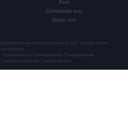
Pers
Contacteer ons
Steun ons
Erfgoedbibliotheek Hendrik Conscience
© 2016 - 2026 Alle rechten
voorbehouden
Privacyverklaring
Cookieverklaring
Toegankelijkheid
Verkoopsvoorwaarden
Cookies beheren